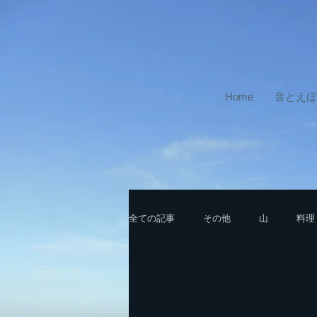
Home
音とえほ
全ての記事
その他
山
料理
北アルプスの山
南アルプスの山