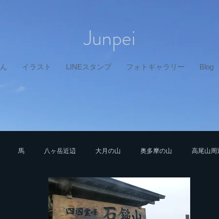
Junpei
ん
イラスト
LINEスタンプ
フォトギャラリー
Blog
馬
八ヶ岳近辺
大月の山
奥多摩の山
高尾山周
中央アルプスの山
栃木の山
富士山近辺
秩父山塊