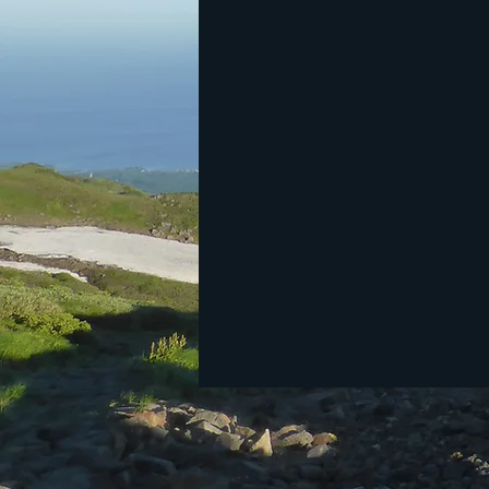
群馬の山
丹沢
茨城の山