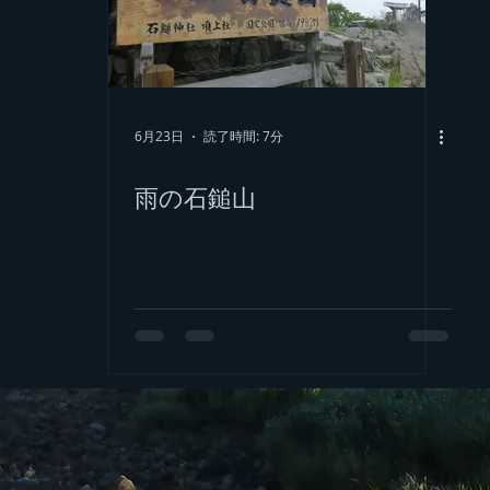
静岡方面の山
四国の山
6月23日
読了時間: 7分
雨の石鎚山
（C）Junpei 2026 all rights reserved.