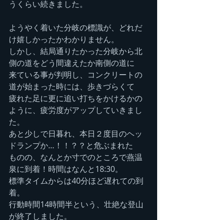
うくらい続きました。
ようやく着いた分岐の標識が、どれだ
け嬉しかったかわかりません。
しかし、結局通りたかった分岐から北
側の道をどう間違えたか南側の道に
来ている事が判明し、コンクリートの
道が始まった時には、歩きづらくて
疲れた足に更に追い打ちをかけるかの
ように、疲労度がアップしていきまし
た。
あと少しで日暮れ、本日２度目のヘッ
ドランプか…！！？？と危ぶまれた
ものの、なんとか寸でのところで燕温
泉に到着！時間はなんと18:30。
標準タイムからは40分ほど遅れての到
着。
行動時間14時間半という、壮絶な登山
が終了しました。