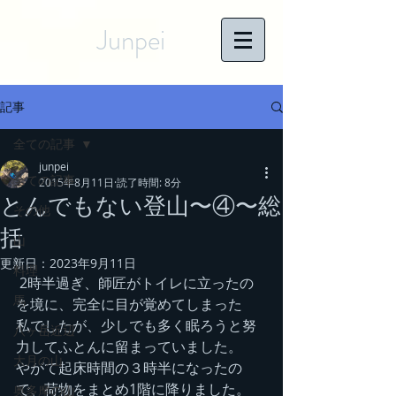
Junpei
記事
全ての記事
junpei
全ての記事
2015年8月11日
読了時間: 8分
とんでもない登山〜④〜総
その他
括
山
更新日：
2023年9月11日
料理
 2時半過ぎ、師匠がトイレに立ったの
馬
を境に、完全に目が覚めてしまった
私でしたが、少しでも多く眠ろうと努
八ヶ岳近辺
力してふとんに留まっていました。
大月の山
やがて起床時間の３時半になったの
で、荷物をまとめ1階に降りました。
奥多摩の山