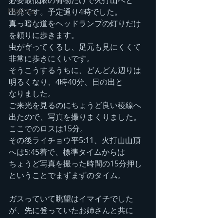
必要最低限の荷物だけで火打山へと
四国の山
出発です。予定通り4時でした。
真っ暗な道をヘッドランプの灯りだけ
を頼りに歩きます。
虫が寄ってくるし、足元も見にくくて
非常に歩きにくいです。
そうこうするうちに、どんどん辺りは
明るくなり、4時40分、日の出と
なりました。
ご来光を見るのにちょうど良い稜線へ
出たので、写真を撮りまくりました。
ここでのロスは15分。
その後ライチョウ平5:11、火打山山頂
へは5:45着で、標準タイムからは
ちょうど写真を撮った時間の15分押し
ということでまずまずのタイム。
ガスっていて眺望はイマイチでした
が、先に登っていたお姉さんと共に