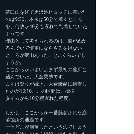
茶臼山を経て黒沢池ヒュッテに着いた
のは9:30。本来は50分で着くところ
を、何故か40分も遅れて到着していた
ようです。
理由として考えられるのは、道がぬか
るんでいて慎重にならざるを得ない
ところが沢山あったこと…くらいでし
ょうか。
ここからがいよいよまず最初の難所と
踏んでいた、大倉乗越です。
まずは登りが続き、大倉乗越に到着し
たのが10:10。この区間は、標準
タイムから10分程遅れた程度。
しかし、ここからが一番懸念された崩
落箇所の通過です。
一体どこが崩落したというのでしょう