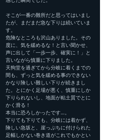
感じた瞬間でした。
そこが一番の難所だと思ってはいまし
たが、まだまだ急な下りは続いていま
す。
危険なところも沢山ありました。その
度に、気を緩めるな！と言い聞かせ、
声に出して「一歩一歩、確実に！」と
言いながら慎重に下りました。
天狗堂を過ぎてから分岐に着くまでの
間も、ずっと気を緩める事のできない
かなり険しい難しい下りが続きまし
た。とにかく足場が悪く、慎重にしか
下りられないし、地面が粘土質でとに
かく滑る！
本当に恐ろしかったです…。
下りても下りても、分岐には着かず、
険しい急坂と、崖っぷちに付けられた
足幅しかない巻き道がこれでもかとい