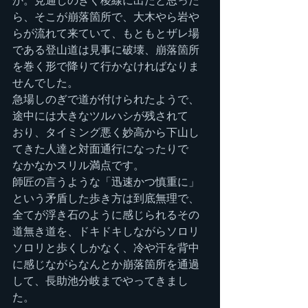
か。見通しのきく稜線に出たと思った
ら、そこが崩落箇所で、大木やら岩や
らが流れて来ていて、もともとザレ場
である登山道は見事に破壊、崩落箇所
を巻く形で降りて行かなければなりま
せんでした。
急場しのぎで道が付けられたようで、
途中には大きなツルハシが残されて
おり、タイミング悪く妙高から下山し
てきた人達と対面通行になったりで
なかなかスリル満点です。
師匠の言うような「迅速かつ慎重に」
という矛盾した歩き方は到底無理で、
全てが浮き石のように感じられるその
道無き道を、ドキドキしながらソロリ
ソロリと歩くしかなく、冷や汗を背中
に感じながらなんとか崩落箇所を通過
して、長助池分岐までやってきまし
た。