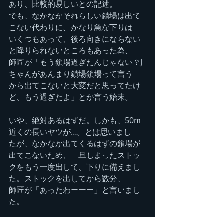
あり、比較的易しいとの記述。
でも、なかなかそれらしい鎖場は出て
こない代わりに、かなり急な下りは
いくつもあって、後ろ向きにならない
と降りられないところもあった為、
師匠が「もう鎖場過ぎたんじゃない？J
ちゃんがあんまり鎖場鎖場って言う
から出てこないと大変だと思ってたけ
ど、もう過ぎたよ」とか言う始末。
いや、絶対あるはずだ。しかも、50m
近くの長いヤツが…。とは思いまし
たが、なかなか出てくるはずの鎖場が
出てこないため、一旦しまったストッ
クをもう一度出して、下りに備えまし
た。ストックを出してから数分、
師匠が「あったわーーー」と言いまし
た。