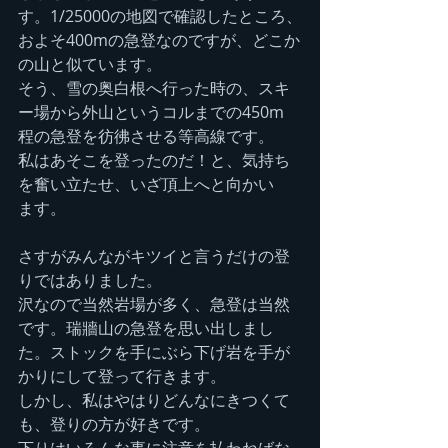
す。1/25000の地図で確認したところ、
およそ400mの急登なのですが、どこか
の山と似ています。
そう、雪の奥白根へ行った時の、スキ
ー場から外山というコルまでの450m
程の急登を彷彿させる等高線です。
私はあそこを登ったのだ！と、気持ち
を奮い立たせ、いざ頂上へと向かい
ます。
さすがみんながキツイと言うだけの登
りではありました。
沢なので当然岩場が多く、急登は当然
です。瑞牆山の急登を思い出しまし
た。ストックを手にぶら下げ岩を手が
かりにして登って行きます。
しかし、私はやはりどんなにきつくて
も、登りの方が好きです。