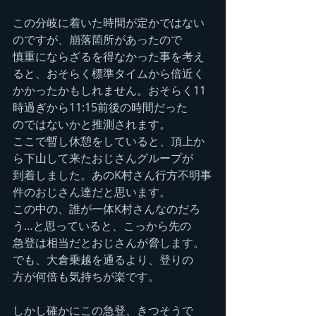
この分岐に着いた時間が定かではない
のですが、崩落箇所があったので
慎重にならざるを得なかった事を考え
ると、おそらく標準タイムから倍近く
かかったかもしれません。おそらく11
時過ぎから11:15前後の時間だった
のではないかと推測されます。
ここで暫し休憩をしていると、頂上か
ら下山して来たおじさんグループが
到着しました。あのK村さん行方不明事
件のおじさん達だと思います。
この中の、誰が一体K村さんなのだろ
う…と思っていると、こっから先の
急登は相当だとおじさんが脅します。
でも、大倉乗越を通るより、登りの
方が何倍も気持ちが楽です。
しかし確かにこの急登、きつそうで