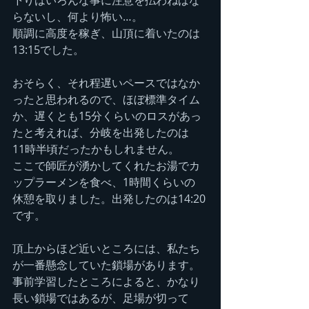
下りはいろんな事に注意を払わねばな
らないし、何より怖い…。
順調に高度を稼ぎ、山頂に着いたのは
13:15でした。
おそらく、それ程遅いペースではなか
ったと思われるので、ほぼ標準タイム
か、遅くとも15分くらいのロスがあっ
たと考えれば、分岐を出発したのは
11時半頃だったかもしれません。
ここで師匠が湧かしてくれたお湯でカ
ップラーメンを食べ、1時間くらいの
休憩を取りました。出発したのは14:20
です。
頂上からほど近いところには、私たち
が一番懸念していた鎖場があります。
事前学習したところによると、かなり
長い鎖場ではあるが、足場が切って