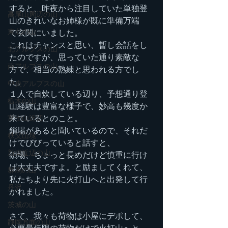
すると、昨夜から注目していた単独登
高尾山周辺の山
山のきれいなお姉様が既に準備万端
東北の山
で玄関にいました。
これはチャンスと思い、暫し会話をし
北アルプスの山
たのですが、思っていた通り素敵な
南アルプスの山
方で、相当の熟練と思われる方でし
た。
中央アルプスの山
１人で自炊している辺り、予想通り登
栃木の山
山経験は豊富な様子で、妙高も幾度か
来ているとのこと。
富士山近辺
鎖場があると聞いているので、それだ
秩父山塊
けでびびっていると話すと、
新潟近辺の山
鎖場、ちょっと長めだけど慎重に行け
ば大丈夫ですよ。と励ましてくれて、
群馬の山
私たちより先に火打山へと出発して行
丹沢
かれました。
茨城の山
さて、我々も荷物は小屋にデポして、
静岡方面の山