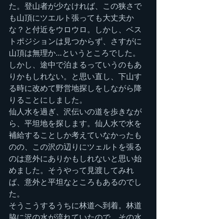
た。登山者が少なければ、この狭さで
も山頂にツエルト張っても大丈夫か
な？と付近をウロウロ。しかし、ベス
トポジションは見つからず、さすがに
山頂は無理か…というところでした。
しかし、途中で泊まるっていうのもあ
りかもしれない。と思い直し、下山す
る時に改めて野営地探しをしながら降
りることにしました。
仙人水を過ぎ、沢伝いの道を歩きなが
ら、平坦地を探します。仙人水で水を
補給することしか考えていなかったも
のの、この沢の辺りにツェルトを張る
のは意外にありかもしれないと思い始
めました。そうやって見渡してみれ
ば、意外と平坦なところもあるのでし
た。
そうこうするうちに林道へ到着。林道
脇に沢の水が流れていたので、その水