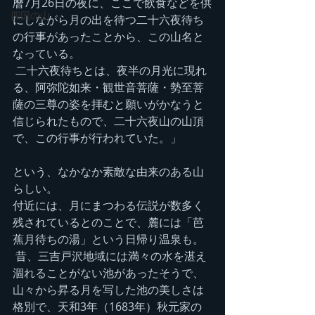
暦7月26日の夜に、ここで飲食などを供
四国の山
にしながら月の出を待つ二十六夜待ち
の行事があったことから、この山名と
なっている。
 二十六夜待ちとは、夜半の月光に現れ
る、阿弥陀如来・観世音菩薩・勢至菩
薩の三尊の姿を拝むと願いがかなうと
信じられたもので、二十六夜山の山頂
で、この行事が行われていた。」
という、なかなか素敵な由来のある山
らしい。
付近には、月にまつわる伝説が数多く
残されているとのことで、麓には「芭
蕉月待ちの湯」という日帰り温泉も。
 昔、三吉戸沢地域には満々の水を湛え
涸れることがない池があったそうで、
山々から昇る月を写した池の美しさは
格別で、天和3年（1683年）秋元家の