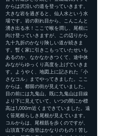
からは沢沿いの道を登っていきます。
大きな岩を過ぎると、仙人水という水
場です。岩の割れ目から、こんこんと
湧き出る水！ここで喉を潤し、尾根に
向け登っていきますが、この辺りから
九十九折のかなり険しい道が続きま
す。暫く家に引きこもっていたせいも
あるのか、なかなかきつくて、途中休
みながらゆっくり高度を上げていきま
す。ようやく、地図上に記された「小
さなコル」までやってきました。ここ
からは、都留の街が見えていました。
目の前には九鬼山。既に九鬼山は目線
より下に見えていて、いつの間にか標
高は1,000m近くまできていました。遠
く笹尾根らしき尾根が見えています。
コルからは、尾根筋を歩くのですが、
山頂直下の急登はかなりのもの！苦し