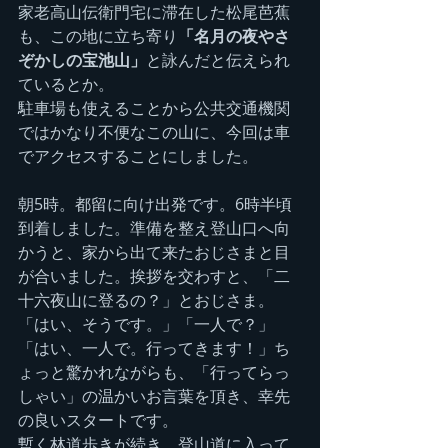
家老高山伝衛門宅に滞在した松尾芭蕉
も、この地に立ち寄り
「名月の夜やさ
ぞかしの宝池山」
と詠んだと伝えられ
ているとか。
駐車場も使えることから公共交通機関
ではかなり不便なこの山に、今回は車
でアクセスすることにしました。
朝5時。都留に向け出発です。6時半頃
到着しました。準備を整え登山口へ向
かうと、家から出て来たおじさまと目
が合いました。挨拶を交わすと、「二
十六夜山に登るの？」とおじさま。
「はい、そうです。」「一人で？」
「はい、一人で。行ってきます！」ち
ょっと驚かれながらも、「行ってらっ
しゃい」の温かいお言葉を頂き、幸先
の良いスタートです。
暫く林道歩きが続き、登山道に入って