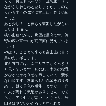
くて、何度も息をつき、立ち止まりし
ながらじわじわと登りますが、この辺
りから木々の隙間に富士山が見え始め
ました。
あと少し！！と自らを鼓舞しながらい
よいよ山頂へ。
狭い山頂ながら、眺望は最高です。裾
野の広い富士山が真正面に見えていま
した！
やはり、ここまで来ると富士山は目と
鼻の先に感じます。
北西方向には、南アルプスがくっきり
と見えています。味のある木製の標識
がなかなか存在感を示していて、素敵
な山頂です。素晴らしい眺望を独り占
めし、暫く景色を堪能しますが、一向
に人が現れる気配がありません。おそ
らく、アクセスが悪いこともあり、登
山者は少ないのだろうと思われまし