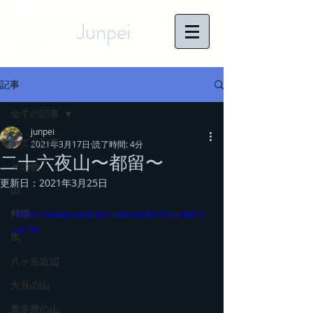
Junpei
記事
全ての記事
junpei
全ての記事
2021年3月17日
読了時間: 4分
二十六夜山〜都留〜
その他
更新日：
2021年3月25日
山
料理
https://www.youtube.com/watch?v=Uvh2-
caFlAI
馬
八ヶ岳近辺
大月の山
奥多摩の山