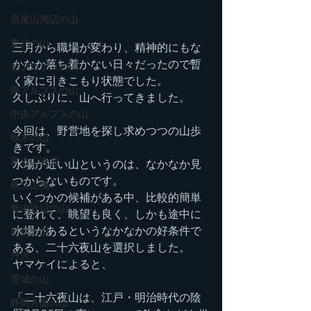
高尾山周辺の山
東北の山
三月から職場が変わり、精神的にもな
かなか落ち着かない日々だったので暫
北アルプスの山
く家に引きこもり状態でした。
南アルプスの山
久しぶりに、山へ行ってきました。
中央アルプスの山
今回は、野営地を探し求めつつの山歩
栃木の山
きです。
富士山近辺
水場が近い山というのは、なかなか見
つからないものです。
秩父山塊
いくつかの候補がある中、比較的簡単
新潟近辺の山
に登れて、眺望も良く、しかも途中に
水場があるというなかなかの好条件で
群馬の山
ある、二十六夜山を選択しました。
丹沢
ヤマケイによると、
茨城の山
「二十六夜山は、江戸・明治時代の陰
静岡方面の山