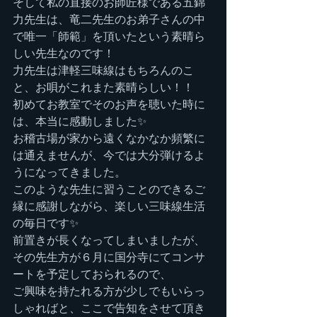
そして私の直接のお師匠様である五錦
力先生は、竜二先生のお弟子さんの中
で唯一「師範」を頂いたという素晴ら
しい先生なのです！
力先生は津軽三味線はもちろんのこ
と、お唄がこれまた素晴らしい！！
初めてお教室でそのお声を聴いた時に
は、本当に感動しました✨
お稽古場が家から遠くなかなか頻繁に
は通えませんが、今では大分弾けるよ
うになってきました。
このような先生に習うことのできるご
縁に感謝しながら、楽しい三味線生活
の毎日です✨
前置きが長くなってしまいましたが、
その先生方が６月に国分寺にてコンサ
ートを予定しておられるので、
ご興味を持たれる方が少しでもいらっ
しゃればと、ここで告知をさせて頂き