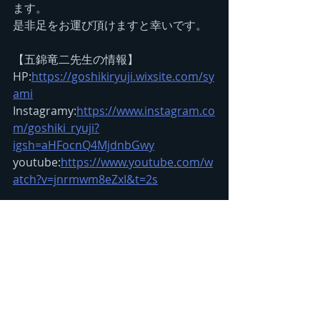
ます。
是非足をお運び頂けますと幸いです。
【五錦竜二先生の情報】
HP:
https://goshikiryuji.wixsite.com/sy
ami
Instagramy:
https://www.instagram.co
m/goshiki_ryuji?
igsh=aHFocnQ4MjdnbGwy
youtube:
https://www.youtube.com/w
atch?v=jnrmwm8eZxI&t=2s
【五錦力先生の情報】
HP:
https://my2106.jp/2024/08/
#五錦竜二
#五錦力
#津軽三味線
#津軽三味線五錦流