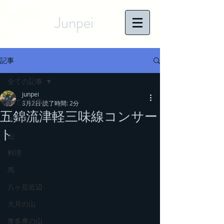
Junpei
記事
全ての記事
junpei
全ての記事
3月2日
読了時間: 2分
五錦流津軽三味線コンサー
その他
ト
山
料理
馬
八ヶ岳近辺
大月の山
奥多摩の山