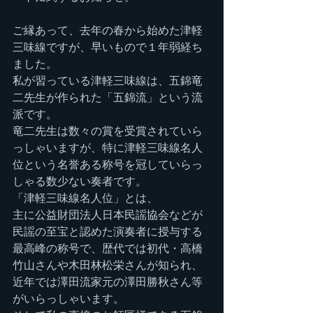
ご縁あって、去年の春から始めた津軽
三味線ですが、早いもので１年弱経ち
ました。
私が習っている津軽三味線は、五錦竜
二先生が作られた「五錦流」という流
派です。
竜二先生は数々の賞を受賞されていら
っしゃいますが、特に津軽三味線名人
位という名誉ある称号を冠していらっ
しゃる数少ない奏者です。
「津軽三味線名人位」とは、
主に公益財団法人日本民謡協会などが
民謡の至宝と認めた演奏者に授与する
最高峰の称号で、歴代では初代・高橋
竹山さんや木田林松栄さんが知られ、
近年では澤田流家元の澤田勝秋さん等
がいらっしゃいます。