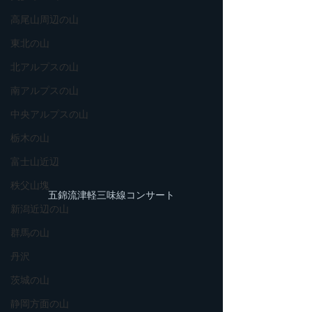
高尾山周辺の山
東北の山
北アルプスの山
南アルプスの山
中央アルプスの山
栃木の山
富士山近辺
秩父山塊
五錦流津軽三味線コンサート
新潟近辺の山
群馬の山
丹沢
茨城の山
静岡方面の山