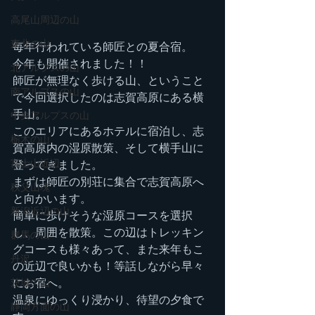
高尾山周辺の山
東北の山
毎年行われている師匠との夏合宿。
今年も開催されました！！
北アルプスの山
師匠が無理なく歩ける山、ということ
南アルプスの山
で今回選択したのは志賀高原にある横
手山。
中央アルプスの山
このエリアにあるホテルに宿泊し、志
栃木の山
賀高原内の湿原散策、そして横手山に
富士山近辺
登ってきました。
まずは師匠の別荘に集合で志賀高原へ
秩父山塊
と向かいます。
新潟近辺の山
簡単に歩けそうな湿原コースを選択
し、周囲を散策。この辺はトレッキン
群馬の山
グコースも様々あって、また来年もこ
丹沢
の近辺で良いかも！等話しながら早々
にお宿へ。
茨城の山
温泉にゆっくり浸かり、待望の夕食で
静岡方面の山