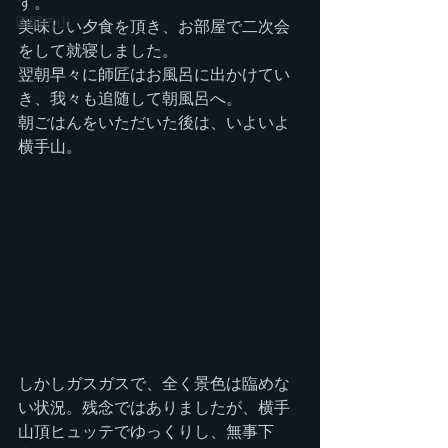
す。
四国の山
美味しい夕食を頂き、お部屋で二次会
をして就寝しました。
翌朝早々に師匠はお風呂に出かけてい
き、我々も追随して朝風呂へ。
朝ごはんをいただいた後は、いよいよ
横手山。
しかしガスガスで、全く景色は臨めな
い状況。残念ではありましたが、横手
山頂ヒュッテでゆっくりし、無事下