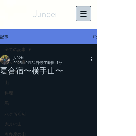
Junpei
記事
全ての記事
junpei
全ての記事
2025年9月24日
読了時間: 1分
夏合宿〜横手山〜
その他
山
料理
馬
八ヶ岳近辺
大月の山
奥多摩の山