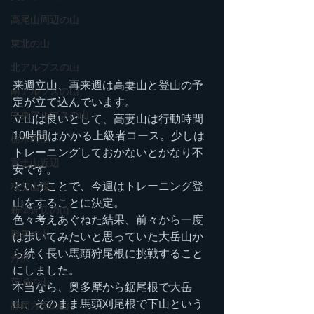
高尾山周辺の山
東北の山
北アルプスの山
来週立山、再来週は高妻山と登山の予
南アルプスの山
定が立て込んでいます。
中央アルプスの山
立山は良いとして、高妻山は行動時間
10時間はかかる上級者コース。少しは
栃木の山
トレーニングしておかないとかなり不
富士山近辺
安です。
ということで、今週はトレーニング登
秩父山塊
山をすることに決定。
新潟近辺の山
色々考えあぐねた結果、前々から一度
群馬の山
は歩いてみたいと思っていた大岳山か
ら続く長い馬頭狩尾根に挑戦すること
丹沢
にしました。
茨城の山
本当なら、奥多摩から鋸尾根で大岳
山、そのまま馬頭刈尾根で下山という
静岡方面の山