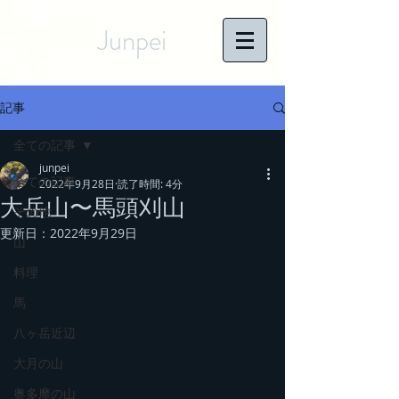
Junpei
記事
全ての記事
junpei
全ての記事
2022年9月28日
読了時間: 4分
大岳山〜馬頭刈山
その他
更新日：
2022年9月29日
山
料理
馬
八ヶ岳近辺
大月の山
奥多摩の山