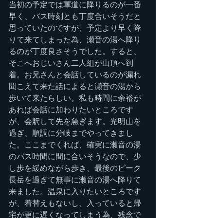
当初の予定では軍道に降りるのが一番
早く、バス時刻とも丁度合いそうだと
思っていたのですが、予定より早く降
りて来てしまった為、瀬音の湯へ降り
るのが丁度良さそうでした。すると、
そこへおじいさん二人組が山頂へ到
着。お兄さんと会話しているのが漏れ
聞こえて来た話によると瀬音の湯から
歩いて来たらしい。私も時間に余裕が
あれば会話に加わりたいところです
が、会釈して先を急ぎます。光明山を
過ぎ、順調に分岐までやってきまし
た。ここまでくれば、確実に瀬音の湯
のバス時間に間に合いそうなので、少
し歩を緩めながら歩き、最後のピーク
長岳を過ぎて無事に瀬音の湯へ降りて
来ました。温泉に入りたいところです
が、着替えもないし、入っていると帰
宅が更に遅くなってしまう為、残念で