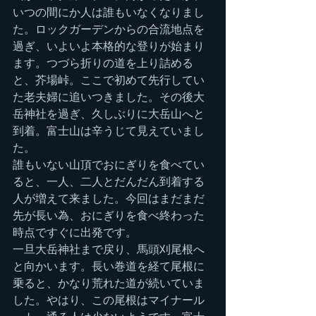
いつの間にか人は誰もいなくなりまし
た。ロックガーデンからの合流地点を
過ぎ、いよいよ本格的な登りが始まり
ます。つづら折りの道を上り詰める
と、芥場峠。ここで初めて先行してい
た老夫婦に追いつきました。その後大
岳神社を過ぎ、久しぶりに大岳山へと
到着。富士山は辛うじて見えていまし
た。
誰もいない山頂でおにぎりを食べてい
ると、一人、二人とだんだん到着する
人が増えて来ました。今回はまだまだ
先が長い為、おにぎりを食べ終わった
時点ですぐに出発です。
一旦大岳神社まで戻り、馬頭刈尾根へ
と向かいます。長い巻道を経て尾根に
乗ると、かなり荒れた道が続いていま
した。やはり、この尾根はマイナール