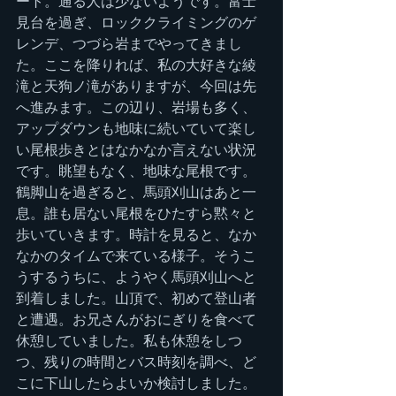
ート。通る人は少ないようです。富士
見台を過ぎ、ロッククライミングのゲ
レンデ、つづら岩までやってきまし
た。ここを降りれば、私の大好きな綾
滝と天狗ノ滝がありますが、今回は先
へ進みます。この辺り、岩場も多く、
アップダウンも地味に続いていて楽し
い尾根歩きとはなかなか言えない状況
です。眺望もなく、地味な尾根です。
鶴脚山を過ぎると、馬頭刈山はあと一
息。誰も居ない尾根をひたすら黙々と
歩いていきます。時計を見ると、なか
なかのタイムで来ている様子。そうこ
うするうちに、ようやく馬頭刈山へと
到着しました。山頂で、初めて登山者
と遭遇。お兄さんがおにぎりを食べて
休憩していました。私も休憩をしつ
つ、残りの時間とバス時刻を調べ、ど
こに下山したらよいか検討しました。