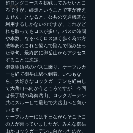
超ロングコースを挑戦してみたいとこ
四国の山
ろですが、縦走ということで車が使え
ません。となると、公共の交通機関を
利用するしかないのですが、これがど
れを取ってもロスが多い。バスの時間
や本数、なるべくロス無く歩く為の方
法等あれこれと悩んで悩んで悩み狂っ
た挙句、最終的に御岳山からアクセス
することに決定。
御嶽駅始発のバスに乗り、ケーブルカ
ーを経て御岳山駅へ到着。いつもな
ら、大好きなロックガーデンを経由し
て大岳山へ向かうところですが、今回
は長丁場の為御岳山、ロックガーデン
共にスルーして最短で大岳山へと向か
います。
ケーブルカーには平日ながらそこそこ
の人が乗っていましたが、みんな御岳
山かロックガーデンに向かったのか、