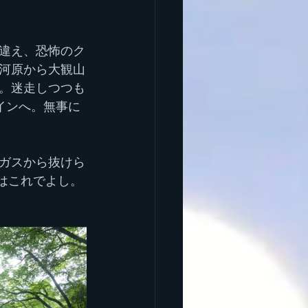
違え、恐怖のク
河原から大観山
。迷走しつつも
インへ。無事に
ガスから抜けら
はこれでよし。