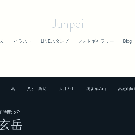
Junpei
ん
イラスト
LINEスタンプ
フォトギャラリー
Blog
馬
八ヶ岳近辺
大月の山
奥多摩の山
高尾山周
了時間: 6分
中央アルプスの山
栃木の山
富士山近辺
秩父山塊
玄岳