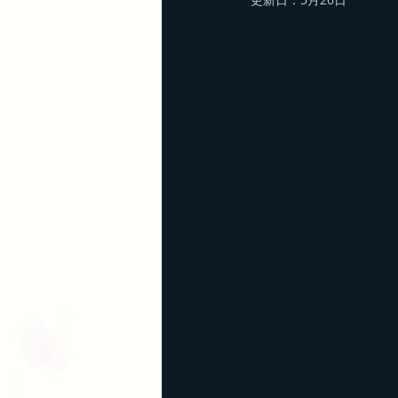
群馬の山
丹沢
茨城の山