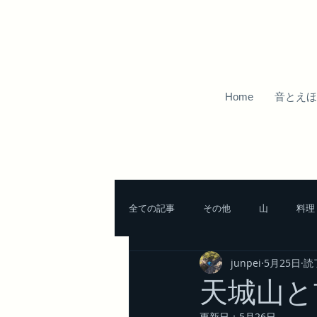
Home
音とえほ
全ての記事
その他
山
料理
junpei
5月25日
読
北アルプスの山
南アルプスの山
天城山と
更新日：
5月26日