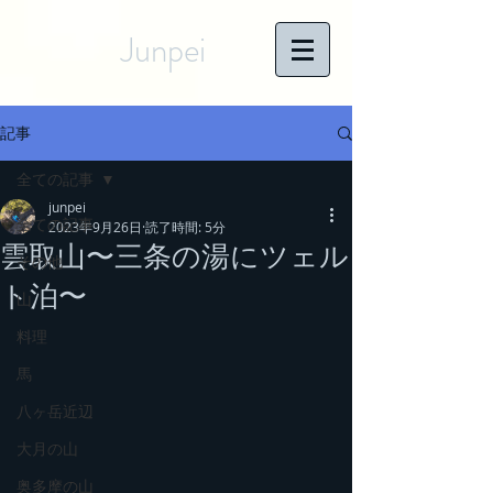
Junpei
記事
全ての記事
junpei
全ての記事
2023年9月26日
読了時間: 5分
雲取山〜三条の湯にツェル
その他
ト泊〜
山
料理
馬
八ヶ岳近辺
大月の山
奥多摩の山