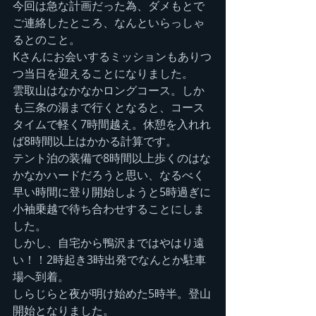
今回は急な計画だった為、ダメもとで
ご連絡したところ、なんといらっしゃ
るとのこと。
Kさんにお会いするミッションもありつ
つ当日を迎えることになりました。
雲取山はなかなかロングコース。しか
も三条の湯まで行くとなると、コース
タイムで軽く7時間越え。休憩を入れれ
ば8時間以上はかかる計算です。
テント泊の装備で8時間以上歩くのはな
かなかハードだろうと思い、なるべく
早い時間に登り開始しようと5時過ぎに
小袖乗越で待ち合わせすることにしま
した。
しかし、自宅から鴨沢まではやはり遠
い！！2時起き3時出発でなんとか駐車
場へ到着。
しらじらと夜が明け始めた5時半。登山
開始となりました。