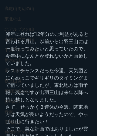
高尾山周辺の山
東北の山
北アルプスの山
卯年に登れば12年分のご利益があると
南アルプスの山
言われる月山。以前から出羽三山には
一度行ってみたいと思っていたので、
中央アルプスの山
今年中になんとか登れないかと画策し
栃木の山
ていました。
ラストチャンスだった今週。天気図と
富士山近辺
にらめっこでギリギリのタイミングま
秩父山塊
で狙っていましたが、東北地方は雨予
新潟近辺の山
報。残念ですが出羽三山は来年以降へ
持ち越しとなりました。
群馬の山
さて、せっかく３連休の今週。関東地
丹沢
方は天気が良いようだったので、やっ
ぱり山に行きたい！
茨城の山
そこで、急な計画ではありましたが雲
静岡方面の山