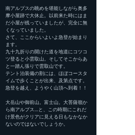
南アルプスの眺めを堪能しながら奥多
摩小屋跡で大休止。以前来た時にはま
だ小屋が残っていましたが、完全に無
くなっていました。
さて、ここからいよいよ急登が始まり
ます。
九十九折りの開けた道を地道にコツコ
ツ登ると小雲取山。そしてそこからあ
と一踏ん張りで雲取山です。
テント泊装備の割には、ほぼコースタ
イムで歩くことが出来、及第点です。
急登を越え、ようやく山頂へ到着！！
大岳山や御前山。富士山。大菩薩嶺か
ら南アルプス…と、この時期にこれだ
け景色がクリアに見える日もなかなか
ないのではないでしょうか。