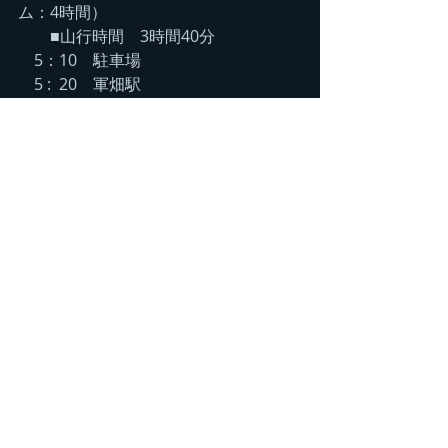
ム：4時間）
　　■山行時間　3時間40分
　5：10　
駐車場
    5 :  20　軍畑駅
    6：58    高水山（759m）　 
1'38（1'30）
    7 : 23〜7 : 55　岩茸石山 （793m）　
25
（35）
    8 : 25〜8 : 38　惣岳山（756m）　
30（40）
    9 : 12　分岐　34（45
）
    9 : 45    御嶽駅　33（30）
  10 : 50　駐車場
料理
山
奥多摩の山