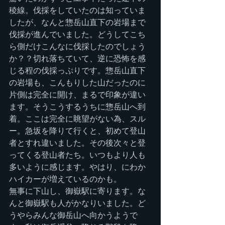
稜線。伐採をしていたのは知っていま
したが、なんと惣岳山直下の岩場まで
伐採が進んでいました。どうしてこち
ら側だけこんなに伐採したのでしょう
か？？切れ落ちていて、逆に恐怖を感
じる程の伐採っぷりです。惣岳山直下
の岩場も、こんもりした山だったのに
片側は完全に開け、まるで印象が違い
ます。そうこうするうちに惣岳山へ到
着。ここは完全に眺望がない為、スル
ー。急坂を降りて行くと、初めて登山
者とすれ違いました。その後次々と登
ってくる登山者たち。いつもより人も
多いように感じます。やはり、にわか
ハイカーが増えているのかも。
無事に下山し、御嶽駅に寄ります。な
んと御嶽駅も人がかなりいました。ど
うやらみんな御岳山へ向かうようで