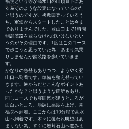
福院という寺が高水山の山頂直下にあ
四国の山
る為そのような設定になっているのだ
と思うのですが、複数回登っているう
ち、軍畑からスタートしたことは今ま
でありませんでした。登山口まで1時間
弱舗装路を登らなければいけないとい
うのがその理由です。1度はこのコース
で歩こうと思っていた為、あまり気乗
りしませんが舗装路を歩いていきま
す。
かなりの急登もありつつ、ようやく登
山口へ到着です。準備を整え登ってい
きます。逆からだとこんなポイントあ
ったかな？と思うような箇所もあり、
同じコースでも雰囲気が違うところが
面白いところ。順調に高度を上げ、常
福院へ到着。ここからは10分程で高水
山へ到着です。木々に覆われ眺望はあ
まりない為、すぐに岩茸石山へ進みま