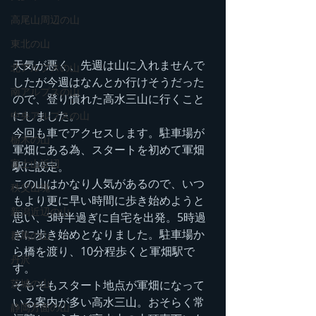
高尾山周辺の山
東北の山
天気が悪く、先週は山に入れませんで
北アルプスの山
したが今週はなんとか行けそうだった
南アルプスの山
ので、登り慣れた高水三山に行くこと
にしました。
中央アルプスの山
今回も車でアクセスします。駐車場が
栃木の山
軍畑にある為、スタートを初めて軍畑
富士山近辺
駅に設定。
この山はかなり人気があるので、いつ
秩父山塊
もより更に早い時間に歩き始めようと
新潟近辺の山
思い、3時半過ぎに自宅を出発。5時過
ぎに歩き始めとなりました。駐車場か
群馬の山
ら橋を渡り、10分程歩くと軍畑駅で
丹沢
す。
茨城の山
そもそもスタート地点が軍畑になって
いる案内が多い高水三山。おそらく常
静岡方面の山