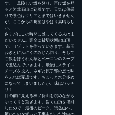
す。一旦険しい坂を降り、再び坂を登
ると岩茸石山に到着です。天気は薄曇
りで景色はクリアとまではいきません
が、ここからの眺望はやはり素晴らし
い。
さすがにこの時間に登ってくる人はま
だいません。完全に貸切状態の山頂
で、リゾットを作っていきます。新玉
ねぎとにんにくのみじん切り、そして
ご飯をほうれん草とベーコンのスープ
で煮込んでいきます。最後にスライス
チーズを投入。ネギと原了郭の黒七味
をふれば完成です。ちょっと水分多め
になってしまいましたが、味はバッチ
リ！
目の前に見える棒ノ折山を眺めながら
ゆっくりと寛ぎます。暫く山頂を堪能
したので、最後のピーク、惣岳山へ。
驚いたのがずっと工事中だった途中の