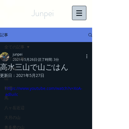
Junpei
記事
全ての記事
junpei
全ての記事
2021年5月26日
読了時間: 3分
高水三山で山ごはん
その他
更新日：
2021年5月27日
山
料理
https://www.youtube.com/watch?v=XoA-
adluilc
馬
八ヶ岳近辺
大月の山
奥多摩の山