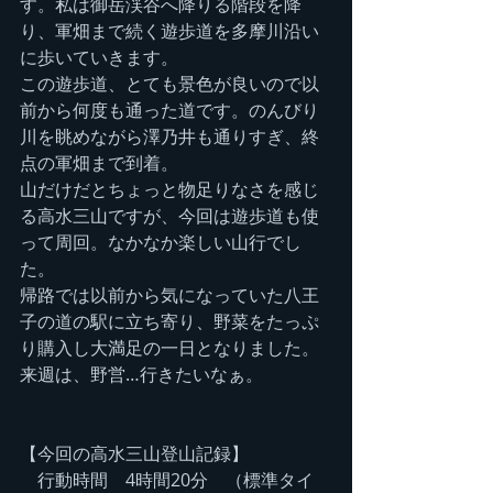
す。私は御岳渓谷へ降りる階段を降
り、軍畑まで続く遊歩道を多摩川沿い
に歩いていきます。
この遊歩道、とても景色が良いので以
前から何度も通った道です。のんびり
川を眺めながら澤乃井も通りすぎ、終
点の軍畑まで到着。
山だけだとちょっと物足りなさを感じ
る高水三山ですが、今回は遊歩道も使
って周回。なかなか楽しい山行でし
た。
帰路では以前から気になっていた八王
子の道の駅に立ち寄り、野菜をたっぷ
り購入し大満足の一日となりました。
来週は、野営…行きたいなぁ。
【今回の高水三山登山記録】
　行動時間　4時間20分　（標準タイ