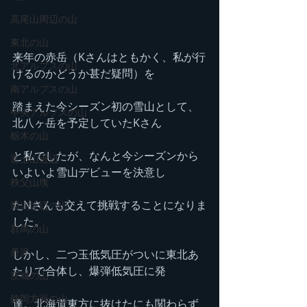
高尾山周辺の山
東北の山
来年の赤岳（Kさんはともかく、私が行
北アルプスの山
けるのかどうか甚だ疑問）を
南アルプスの山
踏まえた今シーズン初の雪山として、
中央アルプスの山
北八ヶ岳を予定していたKさん
栃木の山
と私でしたが、なんと今シーズンから
富士山近辺
いよいよ雪山デビューを決意し
秩父山塊
たNさんも交えて挑戦することになりま
新潟近辺の山
した。
群馬の山
丹沢
しかし、二つ玉低気圧がついに東北あ
たりで合体し、爆弾低気圧に発
茨城の山
静岡方面の山
達。北海道東方に抜けたにも関わらず