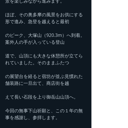
景を楽しみながら進みます。
ほぼ、その奥多摩の風景をお供にする
形で進み、急登を越えると最初
のピーク、大塚山（920.3m）へ到着。
案外人の手が入っている登山
道で、山頂にも大きな休憩所が立てら
れていました。そのままふたつ
の展望台を経ると宿坊が並ぶ見慣れた
舗装路に一旦出て、商店街を越
えて長い石段を上り御岳山山頂へ。
今回の無事下山祈願と、この１年の無
事を感謝し、参拝します。