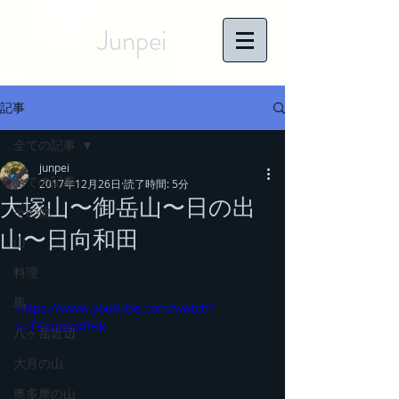
Junpei
記事
全ての記事
junpei
全ての記事
2017年12月26日
読了時間: 5分
大塚山〜御岳山〜日の出
その他
山〜日向和田
山
料理
馬
https://www.youtube.com/watch?
v=TSouIXcXPHk
八ヶ岳近辺
大月の山
奥多摩の山