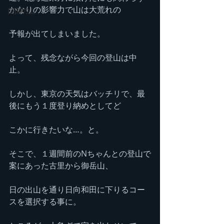
かなりの影響力で山は大荒れの
四国の山
予報が出てしまいました。
よって、残念ながら今回の登山は中
止。
しかし、東京の天気はバッチリで、最
後にもう１度登り納めとしてど
こかに行きたいな…。と。
そこで、１週間前のNちゃんとの登山で
案にあった古里から御岳山、
日の出山を通り日向和田に下りるコー
スを選択する事に。