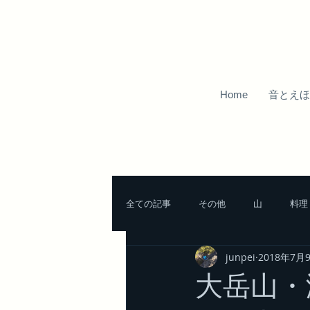
Home
音とえほ
全ての記事
その他
山
料理
junpei
2018年7月
北アルプスの山
南アルプスの山
大岳山・