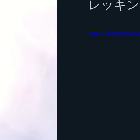
レッキン
群馬の山
丹沢
茨城の山
https://www.youtub