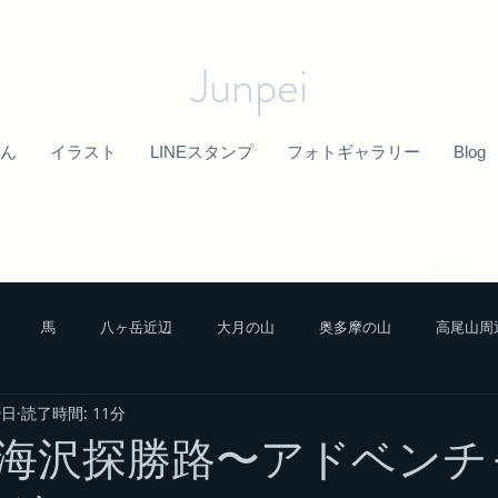
Junpei
ん
イラスト
LINEスタンプ
フォトギャラリー
Blog
馬
八ヶ岳近辺
大月の山
奥多摩の山
高尾山周
9日
読了時間: 11分
中央アルプスの山
栃木の山
富士山近辺
秩父山塊
海沢探勝路〜アドベンチ