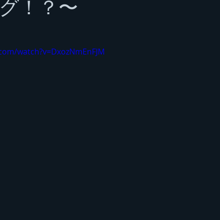
グ！？〜
静岡方面の山
四国の山
e.com/watch?v=DxozNmEnFJM