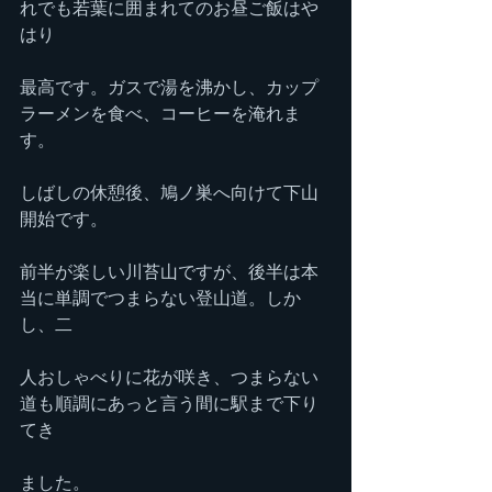
れでも若葉に囲まれてのお昼ご飯はや
はり
最高です。ガスで湯を沸かし、カップ
ラーメンを食べ、コーヒーを淹れま
す。
しばしの休憩後、鳩ノ巣へ向けて下山
開始です。
前半が楽しい川苔山ですが、後半は本
当に単調でつまらない登山道。しか
し、二
人おしゃべりに花が咲き、つまらない
道も順調にあっと言う間に駅まで下り
てき
ました。