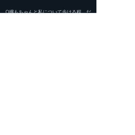
O嬢もちゃんと私について歩ける程、だ
んだん山歩きにも慣れて来た様子。
今回も無事に登山終了となりました。
次は、百名山あたり挑戦してみたいで
すね！これからもどんどん、山を楽し
む
べく出かけましょう♪
【今回の川苔山登山記録】
　　行動時間　5時間 46分（標準タイ
ム　　6時間10分）　