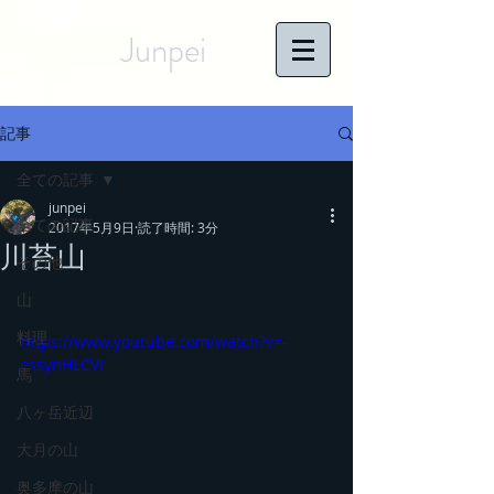
Junpei
記事
全ての記事
junpei
全ての記事
2017年5月9日
読了時間: 3分
川苔山
その他
山
料理
https://www.youtube.com/watch?v=-
essynHLCVI
馬
八ヶ岳近辺
大月の山
奥多摩の山