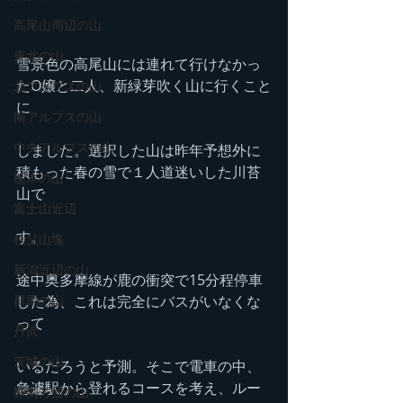
高尾山周辺の山
東北の山
雪景色の高尾山には連れて行けなかっ
たO嬢と二人、新緑芽吹く山に行くこと
北アルプスの山
に
南アルプスの山
中央アルプスの山
しました。選択した山は昨年予想外に
積もった春の雪で１人道迷いした川苔
栃木の山
山で
富士山近辺
す。
秩父山塊
新潟近辺の山
途中奥多摩線が鹿の衝突で15分程停車
した為、これは完全にバスがいなくな
群馬の山
って
丹沢
茨城の山
いるだろうと予測。そこで電車の中、
急遽駅から登れるコースを考え、ルー
静岡方面の山