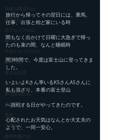
高尾山周辺の山
旅行から帰ってその翌日には、乗馬、
東北の山
仕事、出張と殆ど家にいる時
北アルプスの山
間もなく出かけて日曜に大急ぎで帰っ
南アルプスの山
たのも束の間、なんと睡眠時
中央アルプスの山
間3時間で、今度は富士山に登ってきま
栃木の山
した。
富士山近辺
いよいよKさん率いるKSさんASさんに
秩父山塊
私も混ざり、本番の富士登山
新潟近辺の山
へ挑戦する日がやってきたのです。
群馬の山
丹沢
心配されたお天気はなんとか大丈夫の
茨城の山
ようで、一同一安心。
静岡方面の山