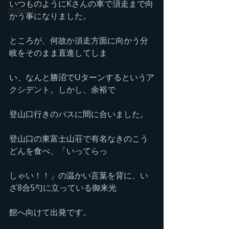
いつものようにKさんの車で須走まで向
四国の山
かう事になりました。
ところが、何故か須走方面に向かう分
岐をそのまま直進してしま
い、なんと勝沼でUターンするというア
クシデント。しかし、余裕で
登山口行きのバスに間に合いました。
登山口の東富士山荘で有名なきのこう
どんを食べ、「いってらっ
しゃい！！」の温かい言葉を背に、い
ざ8合5勺に立っている御来光
館へ向けて出発です。