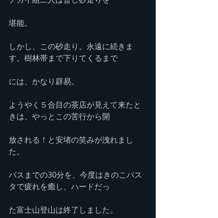
堪能。
しかし、この砂走り。永遠に続きま
す。樹林帯まで下りてくるまで
には、かなり辟易。
ようやく５合目の茶店が見えて来たと
きは、やっとこの苦行から開
放される！と安堵の笑みが洩れまし
た。
バスまでの30分を、今度はきのこパス
タで疲れを癒し、ハードだっ
た富士山登山は終了しました。