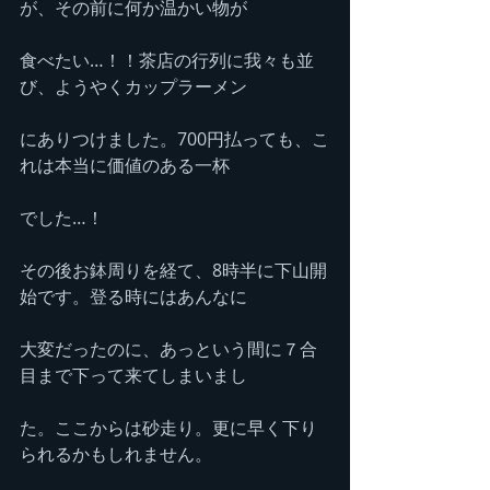
が、その前に何か温かい物が
食べたい…！！茶店の行列に我々も並
び、ようやくカップラーメン
にありつけました。700円払っても、こ
れは本当に価値のある一杯
でした…！
その後お鉢周りを経て、8時半に下山開
始です。登る時にはあんなに
大変だったのに、あっという間に７合
目まで下って来てしまいまし
た。ここからは砂走り。更に早く下り
られるかもしれません。