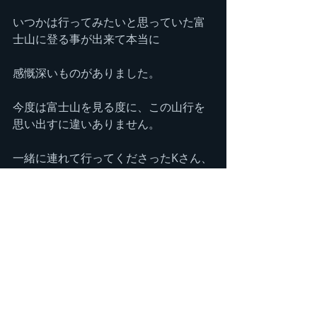
いつかは行ってみたいと思っていた富
士山に登る事が出来て本当に
感慨深いものがありました。
今度は富士山を見る度に、この山行を
思い出すに違いありません。
一緒に連れて行ってくださったKさん、
KSさん、ASさん、本当に
ありがとうございました！！
また、登山にご一緒してください♪
【今回の富士山登山記録】