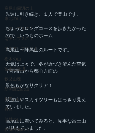
高尾山周辺の山
先週に引き続き、１人で登山です。
東北の山
ちょっとロングコースを歩きたかった
北アルプスの山
ので、いつものホーム
南アルプスの山
中央アルプスの山
高尾山〜陣馬山のルートです。
栃木の山
天気は上々で、冬が近づき澄んだ空気
富士山近辺
で稲荷山から都心方面の
秩父山塊
景色もかなりクリア！
新潟近辺の山
筑波山やスカイツリーもはっきり見え
群馬の山
ていました。
丹沢
茨城の山
高尾山に着いてみると、見事な富士山
が見えていました。
静岡方面の山