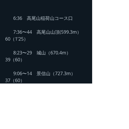
       6:36　高尾山稲荷山コース口
       7:36〜44　高尾山山頂(599.3m）   
60（1’25）
       8:23〜29　城山（670.4m）    
39（60）
       9:06〜14　景信山（727.3m）　
37（60）
     10:11〜10:17　明王峠　   
57（1’40）
     10:50〜11:02   陣馬山（855m）　
33（50）