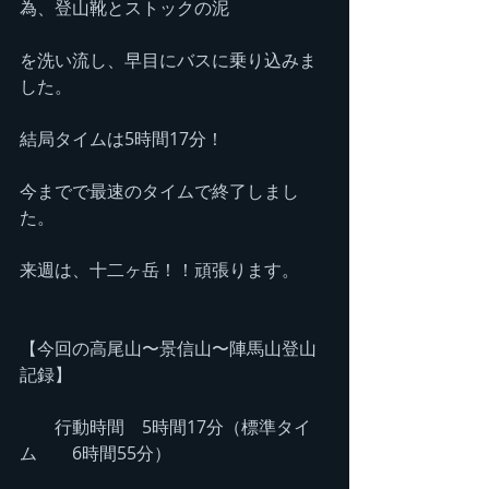
為、登山靴とストックの泥
を洗い流し、早目にバスに乗り込みま
した。
結局タイムは5時間17分！
今までで最速のタイムで終了しまし
た。
来週は、十二ヶ岳！！頑張ります。
【今回の高尾山〜景信山〜陣馬山登山
記録】
　　行動時間　5時間17分（標準タイ
ム　　6時間55分）　