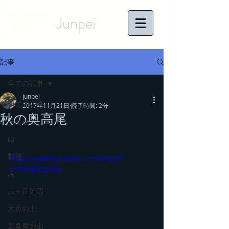
Junpei
記事
全ての記事
junpei
全ての記事
2017年11月21日
読了時間: 2分
秋の奥高尾
その他
山
料理
https://www.youtube.com/watch?
v=PhwJk22pYps
馬
八ヶ岳近辺
大月の山
奥多摩の山