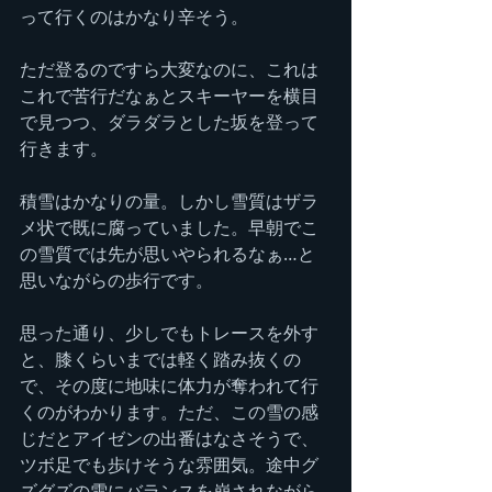
って行くのはかなり辛そう。
ただ登るのですら大変なのに、これは
これで苦行だなぁとスキーヤーを横目
で見つつ、ダラダラとした坂を登って
行きます。
積雪はかなりの量。しかし雪質はザラ
メ状で既に腐っていました。早朝でこ
の雪質では先が思いやられるなぁ…と
思いながらの歩行です。
思った通り、少しでもトレースを外す
と、膝くらいまでは軽く踏み抜くの
で、その度に地味に体力が奪われて行
くのがわかります。ただ、この雪の感
じだとアイゼンの出番はなさそうで、
ツボ足でも歩けそうな雰囲気。途中グ
ズグズの雪にバランスを崩されながら