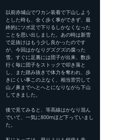
以前赤城山でワカン装着で下山しよう
とした時も、全く歩く事ができず、最
終的にツボ足で下りるしかなくなった
ことを思い出しました。あの時は新雪
で足抜けはもう少し良かったのです
が、今回はかなりグズグズの腐った
雪。すぐに足裏には団子が出来、数歩
行く毎に団子をストックで叩き落と
し、また踏み抜きで体力を奪われ、歩
きにくい事この上なく、相当苦労して
山ノ鼻までへとへとになりながら下山
してきました。
後で見てみると、等高線はかなり混ん
でいて、一気に800mほど下っていまし
た。
私にとっては、登りよりも何倍も辛