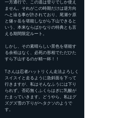
一方通行で、この道は登りでしか使え
ません。それがこの時期だけは逆方向
へと辿る事が許されており、尾瀬ケ原
と燧ヶ岳を堪能しながら下山できると
いう、本来ならばかなりの特典とも言
える期間限定ルート。
しかし、その素晴らしい景色を堪能す
る余裕はなく、必死の形相でただひた
すら下山するのが精一杯！！
Tさんは忍者ハットリくん走法よろしく
スイスイと走るように急斜面を下って
行きますが、私はそんなふうには下り
られず、否応無くふくらはぎに乳酸が
たまっていきます。どうやら、私はグ
ズグズ雪の下りがヘタクソのようで
す。