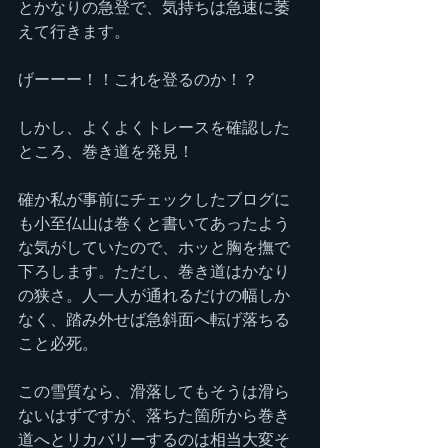
とかなりの急登で、気持ちは急速に萎
えて行きます。
げーーー！！これを登るのか！？
しかし、よくよくトレースを確認した
ところ、巻き道を発見！
確か私が事前にチェックしたブログに
も小至仏山は巻くと書いてあったよう
な気がしていたので、ホッと胸を撫で
下ろします。ただし、巻き道はかなり
の狭さ。人一人が通れるだけの幅しか
なく、踏み外せば急斜面へ転げ落ちる
こと必死。
この雪質なら、滑落してもそうは滑ら
ないはずですが、落ちた箇所から巻き
道へとリカバリーするのは相当大変そ