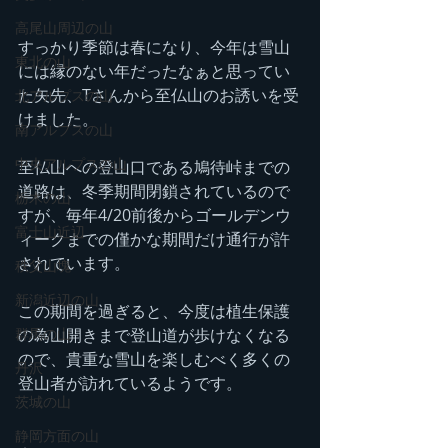
高尾山周辺の山
すっかり季節は春になり、今年は雪山
東北の山
には縁のない年だったなぁと思ってい
た矢先、Tさんから至仏山のお誘いを受
北アルプスの山
けました。
南アルプスの山
中央アルプスの山
至仏山への登山口である鳩待峠までの
道路は、冬季期間閉鎖されているので
栃木の山
すが、毎年4/20前後からゴールデンウ
富士山近辺
ィークまでの僅かな期間だけ通行が許
されています。
秩父山塊
新潟近辺の山
この期間を過ぎると、今度は植生保護
の為山開きまで登山道が歩けなくなる
群馬の山
ので、貴重な雪山を楽しむべく多くの
丹沢
登山者が訪れているようです。
茨城の山
静岡方面の山