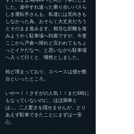
した。途中すれ違った乗り合いバスら
しき運転手さんも、私達には見向きも
しなかった為、おそらく大丈夫だろう
とそのまま進みます。相当な距離を進
みようやく駐車場へ到着ですが、今更
ここから戸倉へ帰れと言われてもちょ
っとイヤだな〜。と思いながら駐車場
へ入って行くと、唖然としました。
殆ど埋まっており、スペースは僅か数
台といったところ。
いや〜！！さすがの人気！！まだ6時に
もなっていないのに、ほぼ満車と
は…。二人驚きを隠せませんが、とり
あえず駐車できたことにまずは一安
心。