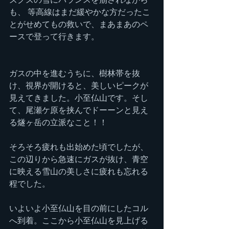
も、 等高線はまだ緩やかな方だったこ
とがせめてもの救いで、まあまあのペ
ースで登って行きます。
ガスの中を進むうちに、樹林帯を抜
け、視界が開けると、美しいピークが
見えてきました。小至仏山です。そし
て、尾瀬ケ原を挟んでドーーンと見え
る燧ヶ岳の立派なこと！！
そろそろ疲れも出始めた頃でしたが、
この辺りから急速にガスが抜け、青空
に映える雪山の美しさに疲れも忘れる
程でした。
いよいよ小至仏山を目の前にしたコル
へ到着。ここから小至仏山を見上げる