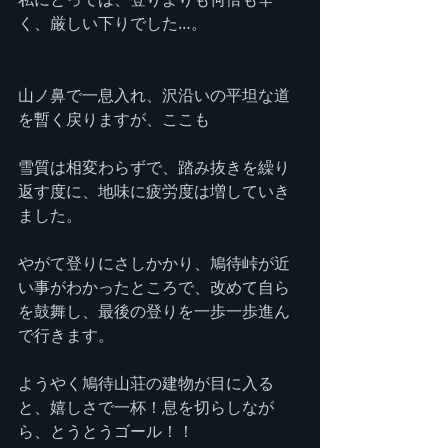
く、厳しい下りでした…。
山ノ鼻で一息入れ、沢沿いの平坦な道
を暫く戻りますが、ここも
雪質は相変わらずで、踏み抜きを繰り
返す度に、地味に疲労度は増していき
ました。
やがて登りにさしかかり、鳩待峠が近
い事がわかったところで、改めて自ら
を鼓舞し、最後の登りを一歩一歩進ん
で行きます。
ようやく鳩待山荘の建物が目に入る
と、嬉しさで一杯！息を切らしなが
ら、とうとうゴール！！