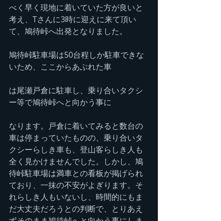
べく早く現地に着いていた方が良いと
考え、Tさんに3時に迎えに来て頂い
て、鳩待峠へ出発となりました。
鳩待峠駐車場は50台程しか駐車できな
いため、ここからあぶれた車
は尾瀬戸倉に駐車し、乗り合いタクシ
ー等で鳩待峠へと向かう事に
なります。戸倉に着いてみると数台の
車は停まっていたものの、乗り合いタ
クシーらしき車も、登山客らしき人も
全く見かけませんでした。しかし、鳩
待峠駐車場は満車との看板が掲げられ
ており、一抹の不安がよぎります。そ
れらしき人もいないし、時間的にもま
だ大丈夫だろうとの判断で、とりあえ
ずそのまま鳩待峠へと向かう事にしま