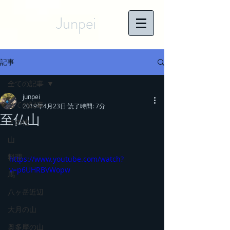
Junpei
記事
全ての記事
junpei
全ての記事
2019年4月23日
読了時間: 7分
至仏山
その他
山
料理
https://www.youtube.com/watch?
v=p6UHRBVWopw
馬
八ヶ岳近辺
大月の山
奥多摩の山