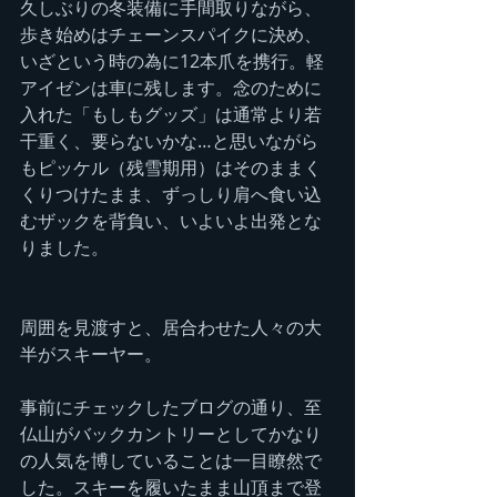
久しぶりの冬装備に手間取りながら、
歩き始めはチェーンスパイクに決め、
いざという時の為に12本爪を携行。軽
アイゼンは車に残します。念のために
入れた「もしもグッズ」は通常より若
干重く、要らないかな…と思いながら
もピッケル（残雪期用）はそのままく
くりつけたまま、ずっしり肩へ食い込
むザックを背負い、いよいよ出発とな
りました。
周囲を見渡すと、居合わせた人々の大
半がスキーヤー。
事前にチェックしたブログの通り、至
仏山がバックカントリーとしてかなり
の人気を博していることは一目瞭然で
した。スキーを履いたまま山頂まで登