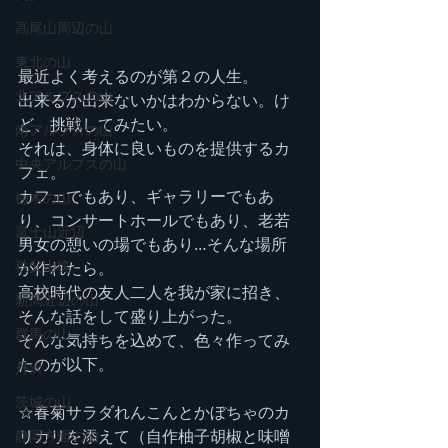
高尾山周辺の山
東北の山
最近よく考えるのが第２の人生。
北アルプスの山
出来るか出来ないかはわからない。け
ど、挑戦してみたい。
南アルプスの山
それは、身体に良いものを提供するカ
中央アルプスの山
フェ。
カフェでもあり、ギャラリーでもあ
栃木の山
り、コンサートホールでもあり、老若
富士山近辺
男女の憩いの場でもあり…そんな場所
秩父山塊
が作れたら。
高校時代の友人二人を我が家に招き、
新潟近辺の山
そんな話をして盛り上がった。
群馬の山
そんな気持ちを込めて、色々作ってみ
たのが以下。
丹沢
茨城の山
☆春菊サラダれんこんとかぼちゃのカ
リカリを添えて（自作柚子胡椒と味噌
静岡方面の山