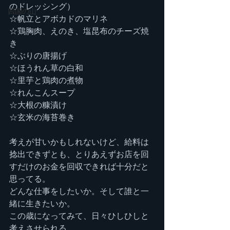
のドレッシング）
四国の山
☆帆立とアボカドのマリネ
☆鶏胸肉、えのき、塩昆布のチーズ焼
き
☆ぶりの唐揚げ
☆ほうれん草の白和
☆里芋と鶏肉の煮物
☆れんこんスープ
☆大根の糠漬け
☆玄米の海苔巻き
考えが甘いかもしれないけど、給料は
捻出できずとも、とりあえずお店を回
すだけのお金を回収できれば十分だと
思ってる。
どんな仕事をしたいか。そして誰と一
緒に生きたいか。
この歳になってみて、日々ひしひしと
考えさせられる。