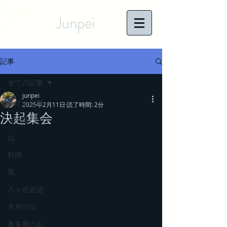
Junpei
記事
全ての記事
junpei
全ての記事
2025年2月11日
読了時間: 2分
決起集会
その他
山
料理
馬
八ヶ岳近辺
大月の山
奥多摩の山