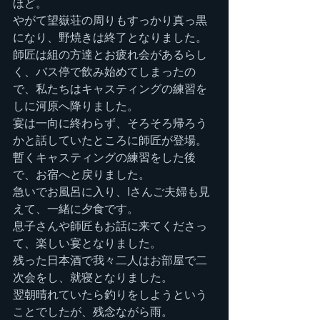
ほど。
やがて望嶽荘の周りもすっかり真っ黒
になり、野焼きは終了となりました。
師匠は組の方達とお疲れ会があるらし
く、バス停で飲み始めてしまったの
で、私たちはキャスティングの練習を
しに河原へ降りました。
宴は一向に終わらず、そろそろ帰ろう
かと話していたところに師匠が登場。
暫くキャスティングの練習をした後
で、お宿へと戻りました。
急いでお風呂に入り、Iさんご夫婦も見
えて、一緒に夕食です。
息子さんや師匠もお話に来てくださっ
て、楽しい宴となりました。
残った日本酒で我々二人はお部屋で二
次会をし、就寝となりました。
翌朝晴れていたら釣りをしようという
ことでしたが、残念ながら雨。