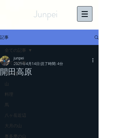
Junpei
記事
全ての記事
junpei
全ての記事
2025年4月14日
読了時間: 4分
開田高原
その他
山
料理
馬
八ヶ岳近辺
大月の山
奥多摩の山