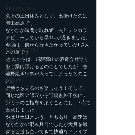
高尾山周辺の山
久々の土日休みとなり、出掛けたのは
東北の山
開田高原です。
北アルプスの山
なかなか時間が取れず、去年テンカラ
デビューしてから早1年が過ぎました。
南アルプスの山
今回は、前から行きたがっていたFさん
中央アルプスの山
との旅です。
Iさんからは、飛騨高山の酒造会社巡り
栃木の山
をご案内頂けるとのことでしたが、急
富士山近辺
遽野焼き行事が入ってしまったとのこ
秩父山塊
と。
野焼きを見るのも楽しそう！そして、
新潟近辺の山
同じ地区の師匠から野焼き終了後にテ
群馬の山
ンカラのご指導を頂くことにし、7時に
出発しました。
丹沢
やはり土日ということもあり、高速は
茨城の山
なかなかの混み具合でしたが大月を過
ぎると道も空いてきて快適なドライブ
静岡方面の山