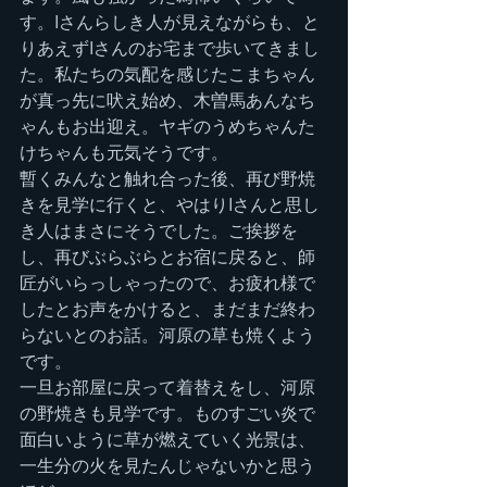
す。Iさんらしき人が見えながらも、と
りあえずIさんのお宅まで歩いてきまし
た。私たちの気配を感じたこまちゃん
が真っ先に吠え始め、木曽馬あんなち
ゃんもお出迎え。ヤギのうめちゃんた
けちゃんも元気そうです。
暫くみんなと触れ合った後、再び野焼
きを見学に行くと、やはりIさんと思し
き人はまさにそうでした。ご挨拶を
し、再びぶらぶらとお宿に戻ると、師
匠がいらっしゃったので、お疲れ様で
したとお声をかけると、まだまだ終わ
らないとのお話。河原の草も焼くよう
です。
一旦お部屋に戻って着替えをし、河原
の野焼きも見学です。ものすごい炎で
面白いように草が燃えていく光景は、
一生分の火を見たんじゃないかと思う