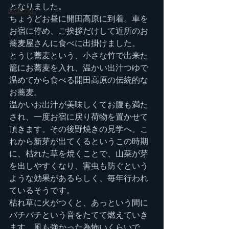
となりました。
四国の山
ちょうどお昼に開田高原に到着。車を
お宿に停め、ご挨拶だけして近所のお
蕎麦屋さんに食べに出掛けました。
とうじ蕎麦という、小さな竹で出来た
籠にお蕎麦を入れ、温かい出汁つゆで
温めてから食べる開田高原の伝統的な
お蕎麦。
温かいお出汁が美味しくてお腹も満た
され、一度お宿に戻り荷物を置かせて
頂きます。その後野焼きの見学へ。こ
れから新芽が出てくるというこの時期
に、枯れた草を焼くことで、山菜が芽
を出しやすくなり、害虫も防ぐという
ような効果があるらしく、毎年行われ
ているそうです。
枯れ草に火がつくと、あっという間に
バチバチという音をたてて燃えていき
ます。風も強かった為怖いくらいで