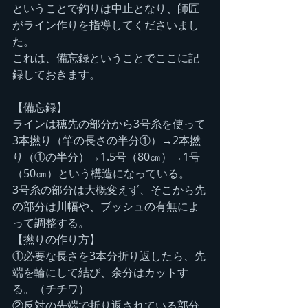
ということで釣りは中止となり、師匠
がライン作りを指導してくださいまし
た。
これは、備忘録ということでここに記
録しておきます。
【備忘録】
ラインは穂先の部分から3号糸を使って
3本撚り（竿の長さの半分①）→2本撚
り（①の半分）→1.5号（80㎝）→1号
（50㎝）という構造になっている。
3号糸の部分は大概変えず、そこから先
の部分は川幅や、ブッシュの有無によ
って調整する。
【撚りの作り方】
①必要な長さを3本分折り返したら、先
端を輪にして結び、余分はカットす
る。（チチワ）
②反対の先端で折り返されている部分