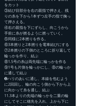
をカット
③結び目部分を右の親指で押さえ、残
りの糸を下から1本ずつ左手の指で掬っ
て押さえる。
④右の親指を下にずらし、向こうから
手前に糸が撚るように撚っていく。
⑤同様に2本撚りを作る。
⑥3本撚りと2本撚りを電車結びにする
⑦2本撚りの下側のところに折り返して
輪っかを作り、結ぶ
⑧1.5号の糸は両先端に輪っかを作る
⑨1号も片側を輪っかにし、⑧の輪っか
に通して結ぶ
➓ハリのあいに通し、本線を包むよう
に2回回し、輪の向こう側から下から上
に向かって糸を通し、結ぶ
11.3本よりの先端の輪っかを二重の輪
にしてそこに穂先を入れ、上から下に