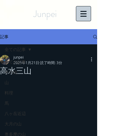
Junpei
記事
全ての記事
junpei
全ての記事
2025年1月21日
読了時間: 3分
高水三山
その他
山
料理
馬
八ヶ岳近辺
大月の山
奥多摩の山