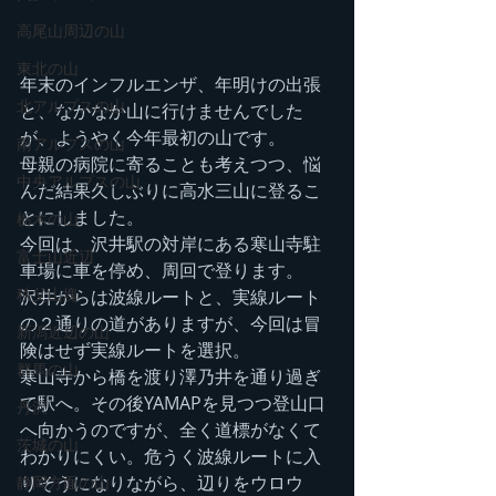
高尾山周辺の山
東北の山
年末のインフルエンザ、年明けの出張
北アルプスの山
と、なかなか山に行けませんでした
が、ようやく今年最初の山です。
南アルプスの山
母親の病院に寄ることも考えつつ、悩
中央アルプスの山
んだ結果久しぶりに高水三山に登るこ
とにしました。
栃木の山
今回は、沢井駅の対岸にある寒山寺駐
富士山近辺
車場に車を停め、周回で登ります。
秩父山塊
沢井からは波線ルートと、実線ルート
の２通りの道がありますが、今回は冒
新潟近辺の山
険はせず実線ルートを選択。
群馬の山
寒山寺から橋を渡り澤乃井を通り過ぎ
て駅へ。その後YAMAPを見つつ登山口
丹沢
へ向かうのですが、全く道標がなくて
茨城の山
わかりにくい。危うく波線ルートに入
りそうになりながら、辺りをウロウ
静岡方面の山