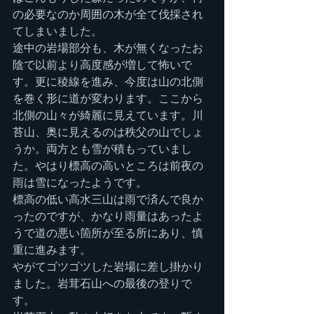
の必要なのか周囲の木が全て伐採され
てしまいました。
途中の岩場部分も、木が無くなったお
陰で以前より高度感が増して怖いで
す。更に稜線を進み、今度は山の北側
を巻く形に道が変わります。ここから
北側の山々が綺麗に見えています。川
苔山、奥に見えるのは秩父の山でしょ
うか。両方とも雪が積もっていまし
た。やはり標高の高いところは前夜の
雨は雪になったようです。
標高の低い高水三山は雨で済んで良か
ったのですが、かなり雨量はあったよ
うで道の悪い箇所が至る所にあり、慎
重に進みます。
やがてゴツゴツした岩場に差し掛かり
ました。岩茸石山への最後の登りで
す。