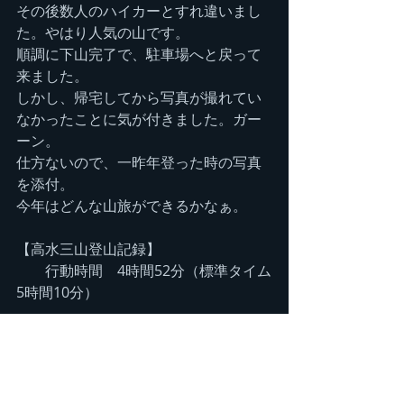
その後数人のハイカーとすれ違いまし
た。やはり人気の山です。
順調に下山完了で、駐車場へと戻って
来ました。
しかし、帰宅してから写真が撮れてい
なかったことに気が付きました。ガー
ーン。
仕方ないので、一昨年登った時の写真
を添付。
今年はどんな山旅ができるかなぁ。
【高水三山登山記録】 　
　　行動時間　4時間52分（標準タイム
5時間10分） 
　　　　　■山行タイム　4時間32分　
     6:20　寒山寺駐車場
     8:01〜8:06　惣岳山　1'41（2'05）