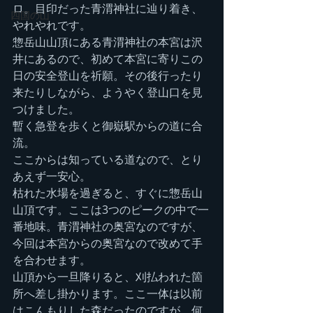
ロ。目印だった青渭神社に辿り着き、
四国の山
やれやれです。
惣岳山山頂にある青渭神社の本宮は沢
井にあるので、初めて本宮に寄りこの
日の安全登山を祈願。その後行ったり
来たりしながら、ようやく登山口を見
つけました。
暫く急登を歩くと御嶽駅からの道に合
流。
ここからは知っている道なので、とり
あえず一安心。
枯れた水場を過ぎると、すぐに惣岳山
山頂です。ここは3つのピークの中で一
番地味。青渭神社の奥宮なのですが、
今回は本宮からの奥宮なので改めて手
を合わせます。
山頂から一旦降りると、刈払われた箇
所へ差し掛かります。ここ一体は以前
はこんもりした森だったのですが、何