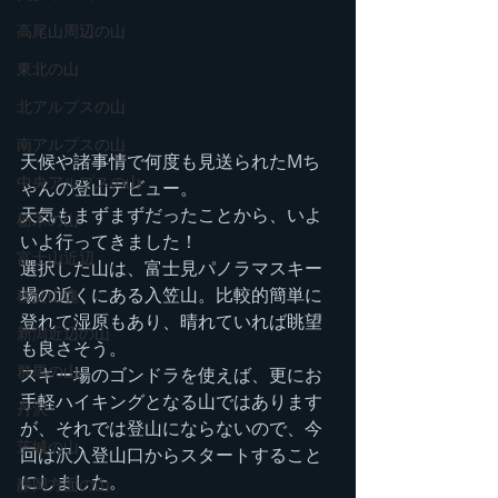
高尾山周辺の山
東北の山
北アルプスの山
南アルプスの山
天候や諸事情で何度も見送られたMち
中央アルプスの山
ゃんの登山デビュー。
天気もまずまずだったことから、いよ
栃木の山
いよ行ってきました！
富士山近辺
選択した山は、富士見パノラマスキー
場の近くにある入笠山。比較的簡単に
秩父山塊
登れて湿原もあり、晴れていれば眺望
新潟近辺の山
も良さそう。
群馬の山
スキー場のゴンドラを使えば、更にお
手軽ハイキングとなる山ではあります
丹沢
が、それでは登山にならないので、今
茨城の山
回は沢入登山口からスタートすること
にしました。
静岡方面の山