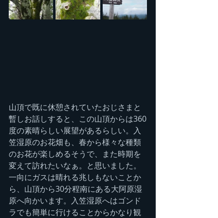
山頂で既に休憩されていたおじさまと
暫しお話しすると、この山頂からは360
度の素晴らしい展望があるらしい。入
笠湿原のお花畑も、春から様々な種類
のお花が楽しめるそうで、また時期を
変えて訪れたいなぁ。と思いました。
一向にガスは晴れる兆しもないことか
ら、山頂から30分程南にある大阿原湿
原へ向かいます。入笠湿原へはゴンド
ラでも簡単に行けることからかなり観