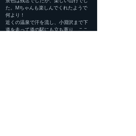
景色は残念でしたが、楽しい山行でし
た。Mちゃんも楽しんでくれたようで
何より！
近くの温泉で汗を流し、小淵沢まで下
道を走って道の駅にも立ち寄り、ここ
までは順調だった山旅でしたが、なん
と中央道が工事渋滞で笹子トンネルか
ら上野原まで2時間以上かかるらし
い…！！
途中カーシェアの時間を延長するまで
気が気ではありませんでしたが、延長
も無事済んだので覚悟を決め、長い長
い渋滞を我慢することになりました。
しかし、思ったより早く渋滞は解消し
た為、なんとか府中インターを19時過
ぎに通過。やれやれです。
お隣のSさんとは登山レベルが同程度な
ので、次回金峰山をMちゃんも交え三
人で行こうと話し、今回の登山は無事