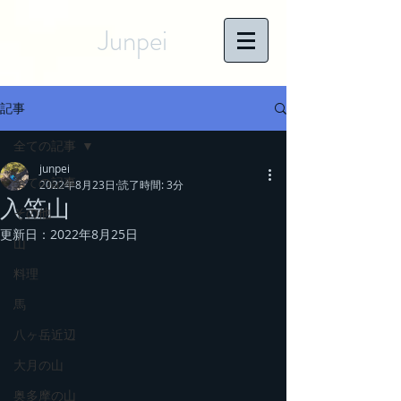
Junpei
記事
全ての記事
junpei
全ての記事
2022年8月23日
読了時間: 3分
入笠山
その他
更新日：
2022年8月25日
山
料理
馬
八ヶ岳近辺
大月の山
奥多摩の山