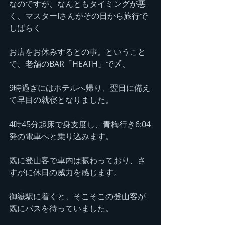
なのですが、なんともタイミングが悪
く、マスターIさんがその日から旅行で
しばらく
お店をお休みするとの事。ということ
で、老舗のBAR「HEATH」で〆、
9時過ぎにはホテルへ帰り、翌日に備え
て早目の就寝となりました。
4時45分起床で身支度し、青梅行き6:04
発の電車へと乗り込みます。
既に登山客で車内は賑わっており、さ
すがに休日の威力を感じます。
御嶽駅に着くと、そこそこの登山客が
既にバスを待っていました。