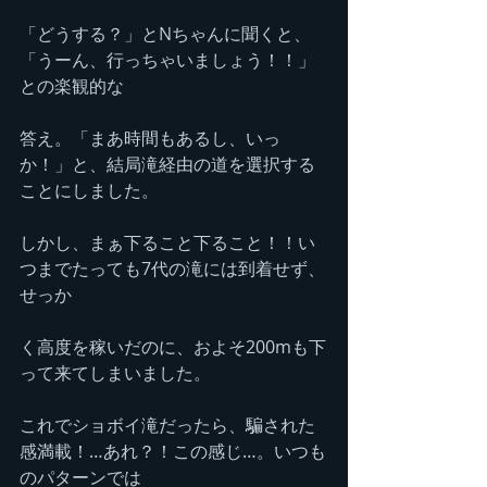
「どうする？」とNちゃんに聞くと、
「うーん、行っちゃいましょう！！」
との楽観的な
答え。「まあ時間もあるし、いっ
か！」と、結局滝経由の道を選択する
ことにしました。
しかし、まぁ下ること下ること！！い
つまでたっても7代の滝には到着せず、
せっか
く高度を稼いだのに、およそ200mも下
って来てしまいました。
これでショボイ滝だったら、騙された
感満載！…あれ？！この感じ…。いつも
のパターンでは