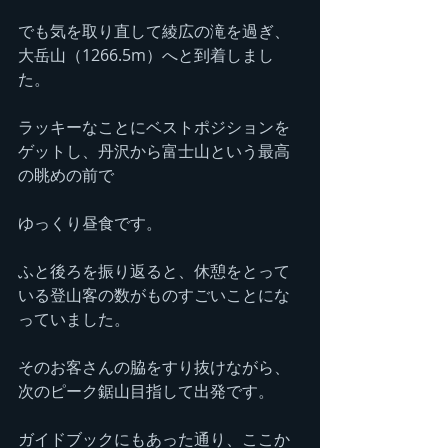
でも気を取り直して綾広の滝を過ぎ、
大岳山（1266.5m）へと到着しまし
た。
ラッキーなことにベストポジションを
ゲットし、丹沢から富士山という最高
の眺めの前で
ゆっくり昼食です。
ふと後ろを振り返ると、休憩をとって
いる登山客の数がものすごいことにな
っていました。
そのお客さんの脇をすり抜けながら、
次のピーク鋸山目指して出発です。
ガイドブックにもあった通り、ここか