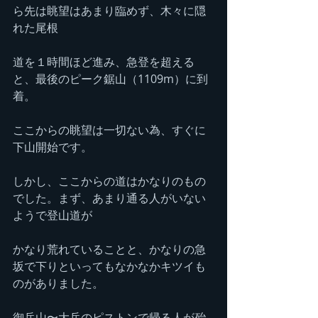
ら先は眺望はあまり臨めず、木々に隠
れた尾根
道を１時間ほど進み、急登を超える
と、最後のピーク鋸山（1109m）に到
着。
ここからの眺望は一切ない為、すぐに
下山開始です。
しかし、ここからの道はかなりのもの
でした。まず、あまり通る人がいない
ようで登山道が
かなり荒れていることと、かなりの急
坂で下りといってもなかなかキツイも
のがありました。
御岳山〜大岳のピストンで帰る人が殆