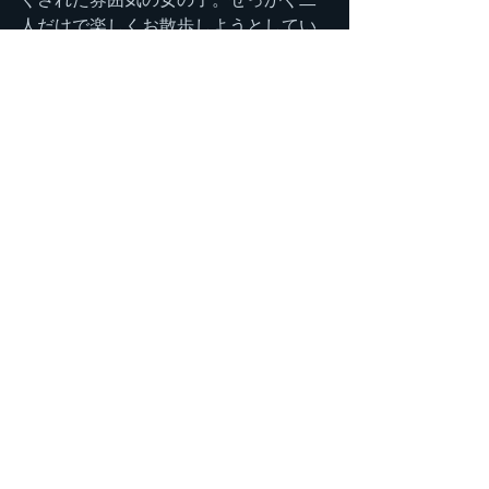
人だけで楽しくお散歩しようとしてい
たのに
「ババア寄るんじゃねえ！」くらいな
感じなのでしょうか（笑）
感じの良い彼のアドバイスは結局のと
ころあまり参考にならず、愛宕神社経
由で下山すること
に決め、疲れた足に鞭打って最後の急
登を頑張ります。ようやく下りかとほ
っとする間もな
く、今度は187段もあるめちゃくちゃ幅
の狭い朽ちかけた階段を下りさせら
れ、ようやく昭和