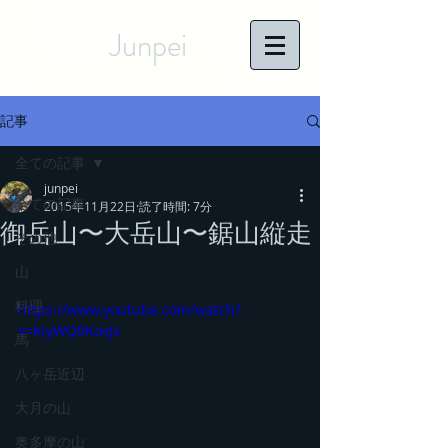
Junpei
記事
全ての記事
junpei
全ての記事
2015年11月22日
読了時間: 7分
御岳山〜大岳山〜鋸山縦走
その他
山
料理
https://www.youtube.com/watch?
v=KiyWQ0KovJs
馬
八ヶ岳近辺
大月の山
奥多摩の山