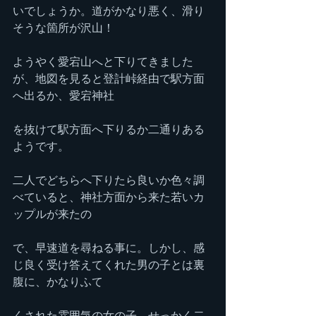
いでしょうか。道がかなり悪く、滑り
そうな箇所が沢山！
ようやく愛宕山へと下りてきました
が、地図を見ると登計峠経由で駅方面
へ出るか、愛宕神社
を抜けて駅方面へ下りるか二通りある
ようです。
二人でどちらへ下りたら良いか色々調
べていると、神社方面から来た若いカ
ップルが来たの
で、早速道を尋ねる事に。しかし、感
じ良く受け答えてくれた男の子とは裏
腹に、かなりふて
くされた雰囲気の女の子。せっかく二