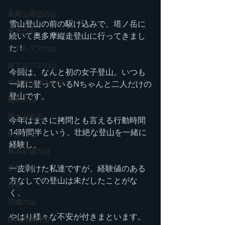
高尾山周辺の山
雪山登山の前の駆け込みで、塔ノ岳に
東北の山
続いて奥多摩縦走登山に行ってきまし
た！
北アルプスの山
南アルプスの山
今回は、なんと初の女子登山。いつも
中央アルプスの山
一緒に登っているNちゃんと二人だけの
登山です。
栃木の山
富士山近辺
今年はまさに拷問とも言える行動時間
14時間半という、壮絶な登山を一緒に
秩父山塊
経験し、
新潟近辺の山
一皮剥けた私達ですが、経験値のある
群馬の山
方なしでの登山は未だしたことがな
丹沢
く、
茨城の山
やはり様々な不安が付きまといます。
静岡方面の山