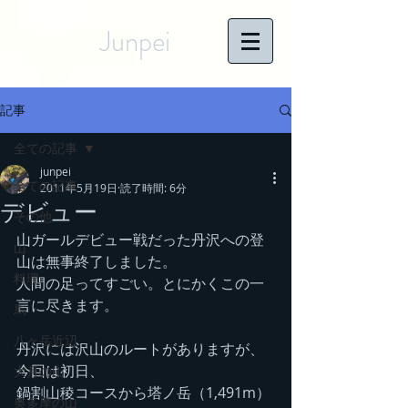
Junpei
記事
全ての記事
junpei
全ての記事
2011年5月19日
読了時間: 6分
デビュー
その他
山ガールデビュー戦だった丹沢への登
山
山は無事終了しました。
料理
人間の足ってすごい。とにかくこの一
言に尽きます。
馬
八ヶ岳近辺
丹沢には沢山のルートがありますが、
今回は初日、
大月の山
鍋割山稜コースから塔ノ岳（1,491m）
奥多摩の山