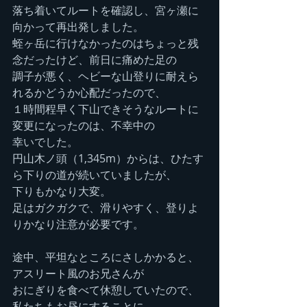
落ち着いてルートを確認し、宮ヶ瀬に
向かって再出発しました。
蛭ヶ岳に行けなかったのはちょっと残
念だったけど、前日に痛めた足の
調子が悪く、ヘビーな山登りに耐えら
れるかどうか心配だったので、
１時間程早く下山できそうなルートに
変更になったのは、不幸中の
幸いでした。
円山木ノ頭（1,345m）からは、ひたす
ら下りの道が続いていましたが、
下りもかなり大変。
足はガクガクで、滑りやすく、登りよ
りかなり注意が必要です。
途中、平坦なところにさしかかると、
アスリート風のお兄さんが
おにぎりを食べて休憩していたので、
私たちもお昼にすることに。