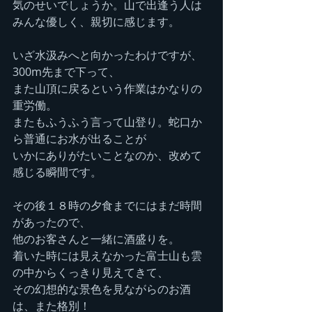
気のせいでしょうか。山で出逢う人は
みんな優しく、親切に感じます。
いざ水汲みへと向かったわけですが、
300m先まで下って、
また山頂に戻るという作業はかなりの
重労働。
またもふうふう言って山登り。蛇口か
ら普通にお水が出ることが
いかにありがたいことなのか、改めて
感じる瞬間です。
その後１８時の夕食までにはまだ時間
があったので、
他のお客さんと一緒に酒盛りを。
着いた時には見えなかった富士山も雲
の中からくっきり見えてきて、
その幻想的な景色を見ながらのお酒
は、また格別！