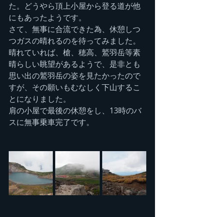
た。どうやら頂上小屋から登る道が他
にもあったようです。
さて、無事に合流できた為、休憩しつ
つガスの晴れるのを待ってみました。
晴れていれば、槍、穂高、鷲羽岳等素
晴らしい眺望があるようで、是非とも
思い出の鷲羽岳の姿を見たかったので
すが、その願いもむなしく下山するこ
とになりました。
肩の小屋で最後の休憩をし、13時のバ
スに無事乗車完了です。