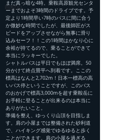
まだ真っ暗な4時。乗鞍高原観光センタ
四国の山
ーまでおよそ3時間のドライブです。予
定より1時間早い7時のバスに間に合う
か微妙な時間でしたが、最後師匠がス
ピードをアップさせながら無事に滑り
込みセーフ！！この1時間はかなり心に
余裕が持てるので、乗ることができて
本当にラッキーでした。
シャトルバスは平日でもほぼ満席。50
分かけて終点畳平へ到着です。ここの
標高はなんと2,702m！日本一標高の高
いバス停ということですが、このバス
のおかげで標高3,000mを超す乗鞍岳に
お手軽に登ることが出来るのは本当に
ありがたいこと。
準備を整え、ゆっくり山頂を目指しま
す。肩の小屋までは整備された砂利道
で、ハイキング感覚でゆるゆると歩く
ことができます。肩の小屋を過ぎる