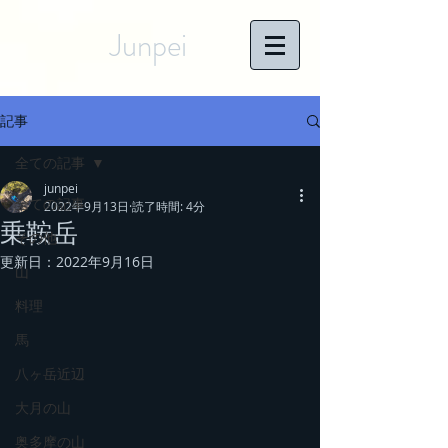
Junpei
記事
全ての記事
junpei
全ての記事
2022年9月13日
読了時間: 4分
乗鞍岳
その他
更新日：
2022年9月16日
山
料理
馬
八ヶ岳近辺
大月の山
奥多摩の山