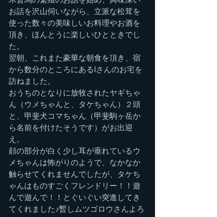
お話を沢山伺いながら、立派な松茸を
使った数々の美味しいお料理やお酒を
頂き、ほんとうに楽しいひとときでし
た。
翌朝、これまた豪華な朝食を頂き、宿
から数分のところにあるIさんのお宅を
訪ねました。
おうちのとなりに放牧されたヤギちゃ
ん（ウメちゃんと、タケちゃん）２頭
と、甲斐犬コマちゃん（甲斐駒ヶ岳か
ら名前を付けたそうです）がお出迎
え。
顔の部分が白く少し耳が垂れているウ
メちゃんは怖がりのようで、なかなか
触らせてくれませんでしたが、タケち
ゃんはものすごくフレンドリー！！遊
んで遊んで！！とぐいぐい突進してき
てくれました♪暫しムツゴロウさんよろ