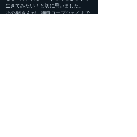
生きてみたい！と切に思いました。
その後Iさんが、御嶽ロープウェイまで
連れて行ってくださることに。3年前に
御嶽山に登った時と同じ黒沢口です。
昨日登った乗鞍岳もばっちり見えてい
ました。ロープウェイ乗り場から一ノ
又行場山荘まで少し散策し、お昼を食
べて帰って来ました。素敵なIさんご夫
婦、そしてコマちゃんたちとお別れ
し、一路師匠邸へひた走り、最後の宴
開始です。
楽しい宴はなんと2時まで続き、今回の
夏合宿は無事に終了となりました。
いつも素敵な別荘を開放してくださる
師匠、そしてNちゃん、今回も本当にお
世話になり、ありがとうございまし
た！！
また山旅＆お酒をご一緒させてくださ