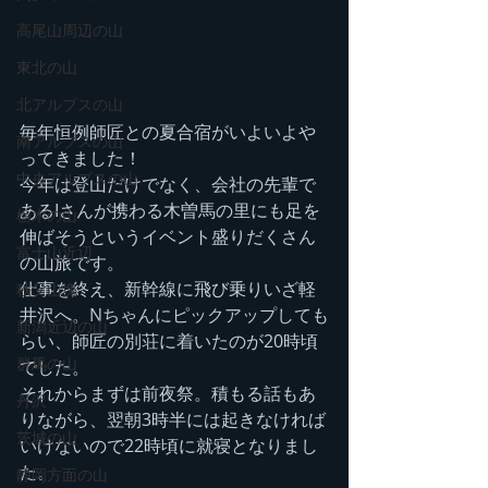
高尾山周辺の山
東北の山
北アルプスの山
毎年恒例師匠との夏合宿がいよいよや
南アルプスの山
ってきました！
中央アルプスの山
今年は登山だけでなく、会社の先輩で
あるIさんが携わる木曽馬の里にも足を
栃木の山
伸ばそうというイベント盛りだくさん
富士山近辺
の山旅です。
仕事を終え、新幹線に飛び乗りいざ軽
秩父山塊
井沢へ。Nちゃんにピックアップしても
新潟近辺の山
らい、師匠の別荘に着いたのが20時頃
群馬の山
でした。
それからまずは前夜祭。積もる話もあ
丹沢
りながら、翌朝3時半には起きなければ
茨城の山
いけないので22時頃に就寝となりまし
た。
静岡方面の山