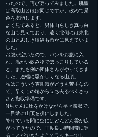
ったので、再び登ってみました。眺望
は高取山とほぼ同じですが、改めて景
色を堪能します。
よく見てみると、男体山らしき真っ白
な山も見えており、遠く北側には東北
の山と思しき稜線も微かに見えていま
した。
お腹が空いたので、パンをお腹に入
れ、温かい飲み物でほっこりしている
と、またも例の団体さんがやってきま
した。途端に騒がしくなる山頂。
私はこういう雰囲気がどうも苦手なの
で、早くこの場から立ち去るべくさっ
さと撤収準備です。
Nちゃんに圧をかけながら早々撤収で、
一目散に山頂を後にしました。
降りている間に空にはどんどん雲が広
がってきたので、丁度良い時間帯に登
ることができたようでラッキーでし