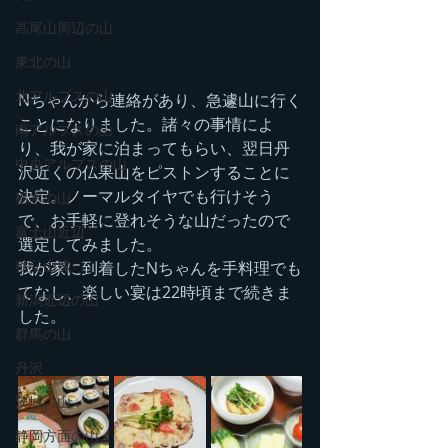
高尾山周辺の山
東北の山
北アルプスの山
Nちゃんから連絡があり、急遽山に行く
ことになりました。諸々の事情によ
南アルプスの山
り、我が家に泊まってもらい、翌日丹
中央アルプスの山
沢近くの仏果山をピストンすることに
決定。ノーマルタイヤでも行けそう
栃木の山
で、お手軽に登れそうな山だったので
富士山近辺
選定してみました。
秩父山塊
我が家に到着したNちゃんを手料理でも
てなし、楽しい宴は22時頃まで続きま
新潟近辺の山
した。
群馬の山
丹沢
茨城の山
静岡方面の山