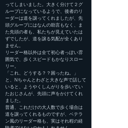
ってしまいました。大きく分けて２グ
ループになっているようで、後者のリ
ーダーは道を譲ってくれましたが、先
頭グループにはなんの助言もなく、ま
た先頭の者も、私たちが見えていたは
ずでしたが、道を譲る気配が全くあり
ません。
リーダー格以外は全て初心者っぽい雰
囲気で、歩くスピードもかなりスロー
リー。
「これ、どうする？？困ったね。」
と、Nちゃんとわざと大きな声で話して
いると、ようやくしんがりを歩いてい
たおじさんが、先頭に声をかけてくれ
ました。
普通、これだけの大人数で歩く場合は
道を譲ってくれるものですが、ベテラ
ン風のリーダー格も、実はそれ程の経
験者ではないのかもしれません。