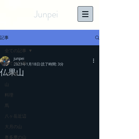
Junpei
記事
全ての記事
junpei
全ての記事
2023年1月18日
読了時間: 3分
仏果山
その他
山
料理
馬
八ヶ岳近辺
大月の山
奥多摩の山