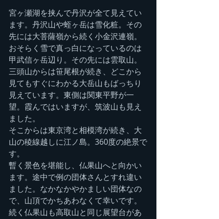
宮ヶ瀬湖を挟んで丹沢が全て見えてい
ます。丹沢山や蛭ヶ岳は雪化粧。その
先には大菩薩嶺から続く小金沢連嶺。
おそらく雪で真っ白になっているのは
甲武信ヶ岳辺り。その先には雲取山。
三頭山からは笹尾根が続き、どこから
見てもすぐにわかる大岳山もばっちり
見えています。東側は関東平野が一
望。霞んではいますが、筑波山も見え
ました。
そこからは東京湾と相模湾が続き、大
山の稜線越しに江ノ島。360度の絶景で
す。
暫く景色を堪能し、仏果山へと向かい
ます。途中で例の団体さんとすれ違い
ました。なかなかやかましい団体なの
で、山頂でかちあわなくて幸いです。
続く仏果山も高取山と同じ展望台があ