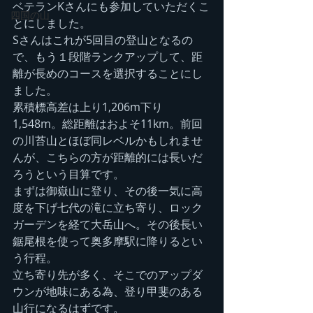
ベテランKさんにも参加していただくこ
四国の山
とにしました。
Sさんはこれが5回目の登山となるの
で、もう１段階ランクアップして、距
離が長めのコースを選択することにし
ました。
累積標高差は上り1,206m下り
1,548m。総距離はおよそ11km。前回
の川苔山とほぼ同レベルかもしれませ
んが、こちらの方が距離的には長いだ
ろうという目算です。
まずは御嶽山に登り、その後一気に高
度を下げ七代の滝に立ち寄り、ロック
ガーデンを経て大岳山へ。その後長い
鋸尾根を使って奥多摩駅に降りるとい
う行程。
立ち寄り先が多く、そこでのアップダ
ウンが地味にある為、登り甲斐のある
山行になるはずです。