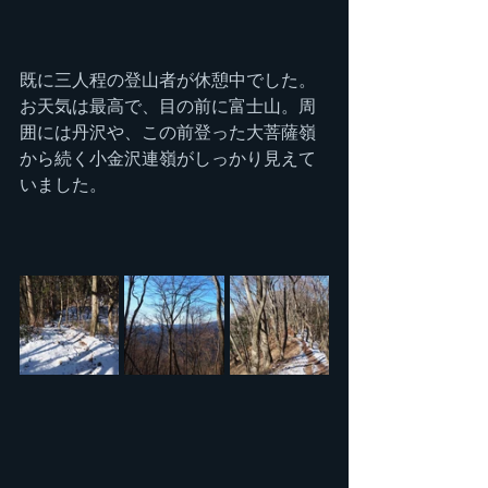
既に三人程の登山者が休憩中でした。
お天気は最高で、目の前に富士山。周
囲には丹沢や、この前登った大菩薩嶺
から続く小金沢連嶺がしっかり見えて
いました。