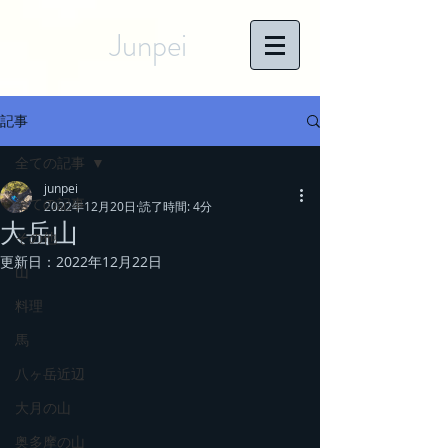
Junpei
記事
全ての記事
junpei
全ての記事
2022年12月20日
読了時間: 4分
大岳山
その他
更新日：
2022年12月22日
山
料理
馬
八ヶ岳近辺
大月の山
奥多摩の山