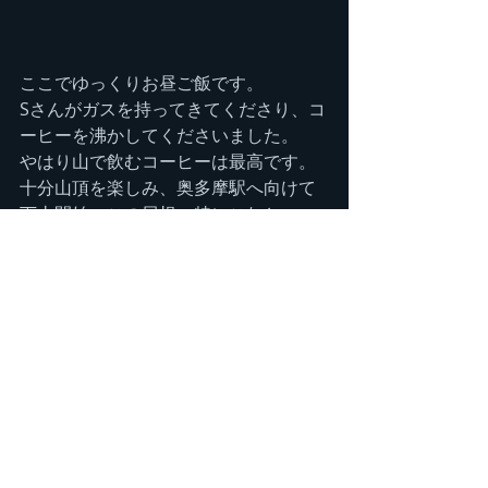
ここでゆっくりお昼ご飯です。
Sさんがガスを持ってきてくださり、コ
ーヒーを沸かしてくださいました。
やはり山で飲むコーヒーは最高です。
十分山頂を楽しみ、奥多摩駅へ向けて
下山開始。この尾根、特にこれといっ
た目玉もないので、普段歩いている人
が少ない尾根ですが、この日は何人か
の方とすれ違いました。
つまらない尾根だとは言え、冬枯れた
木立越しに見える富士山はかなり長い
間私たちの山行のお供として目を楽し
ませてくれました。
冬の低山の良さはここにあると言える
でしょう。
山頂から1時間ほどで鋸山へ。その後地