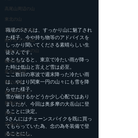
高尾山周辺の山
東北の山
北アルプスの山
職場のSさんは、すっかり山に魅了され
た様子。今や持ち物等のアドバイスを
南アルプスの山
しっかり聞いてくださる素晴らしい生
中央アルプスの山
徒さんです。
冬ともなると、東京で冷たい雨が降っ
栃木の山
た時は低山と言えど雪は必至。
富士山近辺
ここ数日の寒波で週末降った冷たい雨
は、やはり関東一円の山々にも雪を降
秩父山塊
らせた様子。
新潟近辺の山
雪が融けるかどうか少し心配ではあり
群馬の山
ましたが、今回は奥多摩の大岳山に登
ることに決定。
丹沢
Sさんにはチェーンスパイクを既に買っ
茨城の山
てもらっていた為、念の為冬装備で登
ることにし、
静岡方面の山