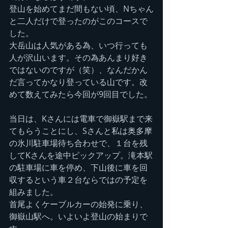
登山を始めてまだ間もない頃、Nちゃん
と二人だけで登ったのがこのコースで
した。
大岳山は人気がある為、いつ行っても
人が沢山います。その為あんまり好き
ではないのですが（笑）、なんだかん
だ言ってかなり登っている山です。改
めて数えてみたら今回が9回目でした。
当日は、Kさんには電車で御嶽駅まで来
てもらうことにし、Sさんと私は奥多摩
の氷川駐車場待ち合わせで、１台を残
してKさんを途中ピックアップ。滝本駅
の駐車場に車を停め、下山後に車を回
収するという車２台ならではの予定を
組みました。
首尾よくケーブルカーの始発に乗り、
御嶽山駅へ。いよいよ登山の始まりで