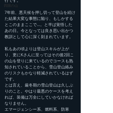
行です。
四国の山
7年前、悪天候を押し切って登山を続け
た結果大変な事態に陥り、もしかする
とこのままここで…。と半ば覚悟した
あの日。今となっては良き思い出かつ
教訓として心に深く刻まれています。
私もあの頃よりは登山スキルが上が
り、更にKさんに至ってはその後2回こ
の山を登りに来ているのでコースも熟
知されていることから、雪山登山絡み
のリスクもかなり軽減されているはず
です。
とは言え、厳冬期の雪山登山は久しぶ
りのこと。やはり最悪のケースを考え
れば、装備は万全にしていかなければ
なりません。
エマージェンシー系、燃料系、防寒