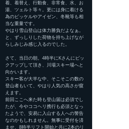
着、着替え、行動食、非常食、水、お
湯、ツェルト等々。更には身に着ける
為のピッケルやアイゼン、冬靴等も相
当な重量です。
やはり雪山登山は体力勝負だよなぁ。
と、ずっしりした荷物を持ち上げなが
らしみじみ感じ入るのでした。
さて、当日の朝。4時半にKさんにピッ
クアップして頂き、川場スキー場へと
向かいます。
スキー客が大半な中、そこそこの数の
登山者もいて、やはり人気の高さが窺
えます。
前回ここへ来た時も登山届は必須でし
たが、今やココヘリ携行も必須となっ
たようで、安易に入山する人への警告
なのかもしれません。無事に受付を済
ませ、8時半リフト開始と共に2本のリ