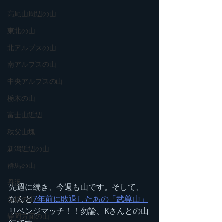
高尾山周辺の山
東北の山
北アルプスの山
南アルプスの山
中央アルプスの山
栃木の山
富士山近辺
秩父山塊
新潟近辺の山
群馬の山
丹沢
先週に続き、今週も山です。そして、
なんと
7年前に敗退したあの「武尊山」
茨城の山
リベンジマッチ！！勿論、Kさんとの山
静岡方面の山