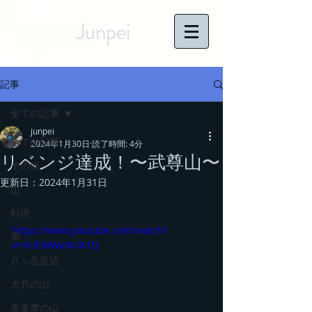
Junpei
記事
全ての記事
junpei
全ての記事
2024年1月30日
読了時間: 4分
リベンジ達成！〜武尊山〜
その他
更新日：
2024年1月31日
山
料理
https://www.youtube.com/watch?
馬
v=VUEMWaNUA1Q
八ヶ岳近辺
大月の山
奥多摩の山