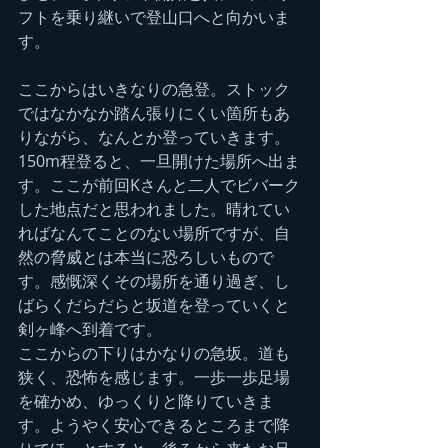
フトを乗り継いで登山口へと向かいま
す。
ここからはいきなりの急登。ストック
ではなかなか踏ん張りにくい箇所もあ
りながら、なんとか登っていきます。
150m程登ると、一旦開けた場所へ出ま
す。ここが前回Kさんと二人でビバーク
した地点だと思われました。晴れてい
ればなんてことのない場所ですが、自
然の脅威とは本当に恐ろしいもので
す。感慨深くその場所を通り過ぎ、し
ばらくだらだらと坂道を登っていくと
剣ヶ峰へ到着です。
ここからの下りはかなりの急坂。道も
狭く、恐怖を感じます。一歩一歩足場
を確かめ、ゆっくりと降りていきま
す。ようやく安心できるところまで降