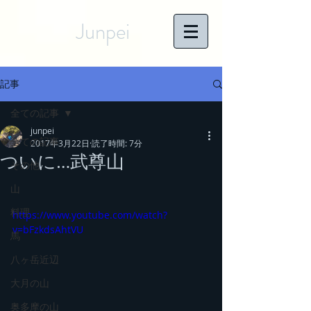
Junpei
記事
全ての記事
junpei
全ての記事
2017年3月22日
読了時間: 7分
ついに…武尊山
その他
山
料理
https://www.youtube.com/watch?
v=bFzkdsAhtVU
馬
八ヶ岳近辺
大月の山
奥多摩の山