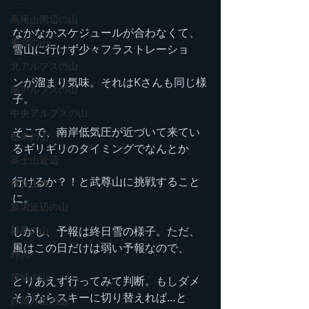
高尾山周辺の山
なかなかスケジュールが合わなくて、
東北の山
雪山に行けず少々フラストレーショ
北アルプスの山
ンが溜まり気味。それはKさんも同じ様
南アルプスの山
子。
中央アルプスの山
そこで、南岸低気圧が近づいて来てい
栃木の山
るギリギリのタイミングでなんとか
富士山近辺
行けるか？！と武尊山に挑戦すること
秩父山塊
に。
新潟近辺の山
しかし、予報は終日雪の様子。ただ、
群馬の山
風はこの日だけは弱い予報なので、
丹沢
茨城の山
とりあえず行ってみて判断。もしダメ
そうならスキーに切り替えれば…と
静岡方面の山