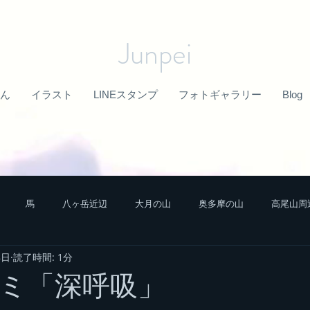
Junpei
ん
イラスト
LINEスタンプ
フォトギャラリー
Blog
馬
八ヶ岳近辺
大月の山
奥多摩の山
高尾山周
8日
読了時間: 1分
中央アルプスの山
栃木の山
富士山近辺
秩父山塊
ミ「深呼吸」