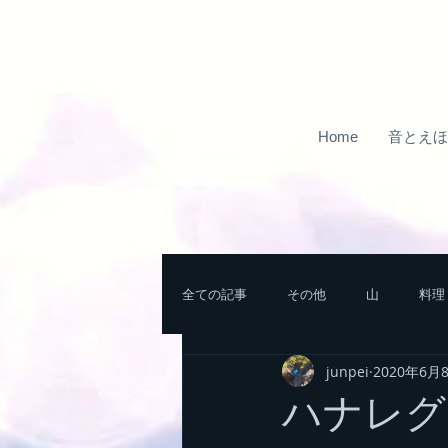
Home
音とえほ
全ての記事
その他
山
料理
junpei
2020年6月
北アルプスの山
南アルプスの山
ハナレグ